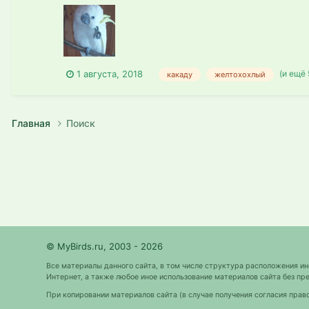
(и ещё 
1 августа, 2018
какаду
желтохохлый
Главная
Поиск
© MyBirds.ru, 2003 - 2026
Все материалы данного сайта, в том числе структура расположения и
Интернет, а также любое иное использование материалов сайта без 
При копировании материалов сайта (в случае получения согласия прав