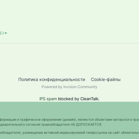
5 )
Политика конфиденциальности
Cookie-файлы
Powered by Invision Community
IPS spam
blocked by CleanTalk.
нформации и графическое оформление (дизайн), являются объектами авторского пра
предварительного согласия правообладателя НЕ ДОПУСКАЕТСЯ.
ообладателя), размещение активной индексируемой гиперссылки на сайт обязательн