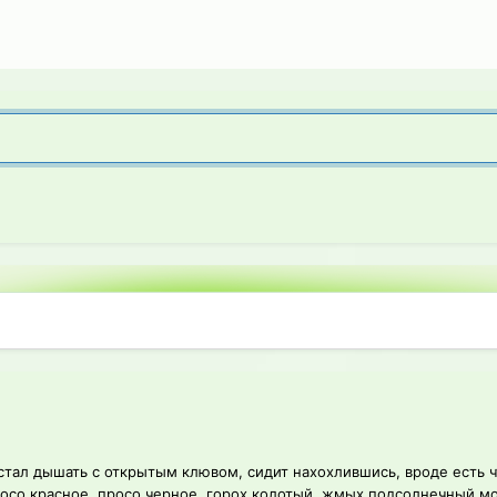
 стал дышать с открытым клювом, сидит нахохлившись, вроде есть 
росо красное, просо черное, горох колотый, жмых подсолнечный мо