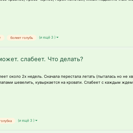
(и ещё 3 )
т
болеет голубь
может. слабеет. Что делать?
еет около 2х недель. Сначала перестала летать (пыталась но не хв
лапами шевелить, кувыркается на кровати. Слабеет с каждым ждем.
(и ещё 3 )
голубка