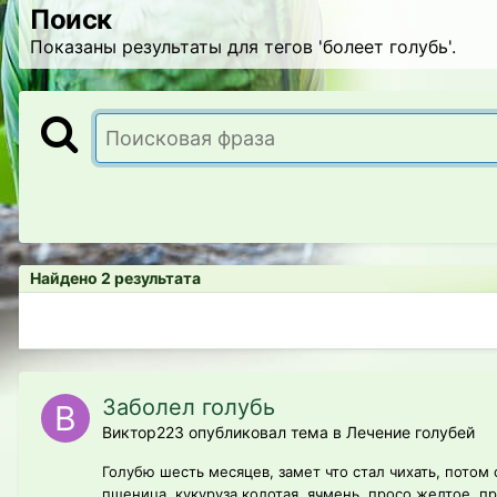
Поиск
Показаны результаты для тегов 'болеет голубь'.
Найдено 2 результата
Заболел голубь
Виктор223 опубликовал тема в
Лечение голубей
Голубю шесть месяцев, замет что стал чихать, потом
пшеница, кукуруза колотая, ячмень, просо желтое, п