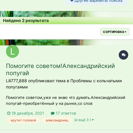
Другие варианты поиска
Найдено 2 результата
СОРТИРОВКА
Помогите советом!Александрийский
попугай
Lili777_888 опубликовал тема в
Проблемы с кольчатыми
попугаями
Помогите советом,уже не знаю что думать.Александрийский
попугай-приобретённый у на рынке,со слов
продавца-4мес,но думаю,что значительно больше,живет у
18 декабря, 2021
17 ответов
меня 3 недели.Ведёт себя активно,кушает овощи и
(и ещё 3 )
крутит головой
александриец
фрукты,корм.Кушает с рук,даёт погладить головку и
пузико,категорически не идёт на жердочку,и на руку-...