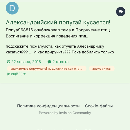
Александрийский попугай кусается!
Donya968816 опубликовал тема в
Приручение птиц.
Воспитание и коррекция поведения птиц
подскажите пожалуйста, как отучить Алесандрийку
касаться??? ... И как приручить??? Пока добились только
того, что корм с рук берет... Большего не позволяет
22 января, 2018
2 ответа
уважаемые форумчане! подскажите как отучить алекса от кусь-кусь.... и расскажите об особенностях приручения.. пока только берет вкусности с рук.. больше ничего не позволяет
алекс укусы
(и ещё 1 )
Политика конфиденциальности
Cookie-файлы
Powered by Invision Community