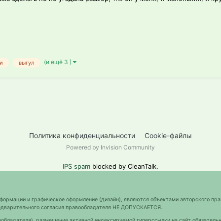
(и ещё 3 )
ки
выгул
Политика конфиденциальности
Cookie-файлы
Powered by Invision Community
IPS spam
blocked by CleanTalk.
нформации и графическое оформление (дизайн), являются объектами авторского пра
предварительного согласия правообладателя НЕ ДОПУСКАЕТСЯ.
ообладателя), размещение активной индексируемой гиперссылки на сайт обязательн