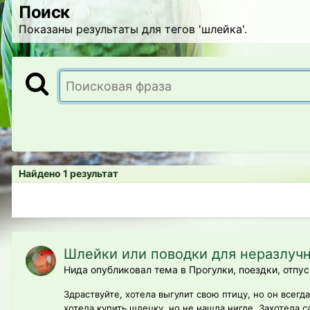
Поиск
Показаны результаты для тегов 'шлейка'.
Найдено 1 результат
Шлейки или поводки для неразлуч
Нида опубликовал тема в
Прогулки, поездки, отпус
Здраствуйте, хотела выгулит свою птицу, но он всег
хотела купить шлецку, но не нашла нигде. Захотела са