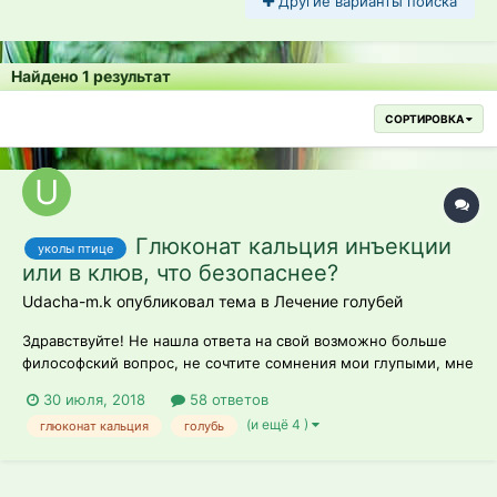
Другие варианты поиска
Найдено 1 результат
СОРТИРОВКА
Глюконат кальция инъекции
уколы птице
или в клюв, что безопаснее?
Udacha-m.k опубликовал тема в
Лечение голубей
Здравствуйте! Не нашла ответа на свой возможно больше
философский вопрос, не сочтите сомнения мои глупыми, мне
все же очень нужна помощь. Голубенку, подобранному с
30 июля, 2018
58 ответов
травмой лапки, был поставлен диагноз: закрытый
(и ещё 4 )
глюконат кальция
голубь
консолидирующий околосуставный перелом голени без
смещения, травма связок, авитаминоз...