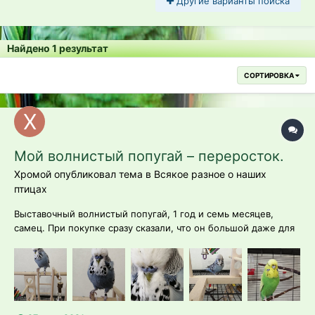
Другие варианты поиска
Найдено 1 результат
СОРТИРОВКА
Мой волнистый попугай – переросток.
Хромой опубликовал тема в
Всякое разное о наших
птицах
Выставочный волнистый попугай, 1 год и семь месяцев,
самец. При покупке сразу сказали, что он большой даже для
своей породы, продали дороже. Мальчик давно умеет
разговаривать, общительный, вроде активный и здоровый.
Правда, помет зеленый. Не жидкий, с белым пятном, но
зеленый. Читаю, что это тоже но...