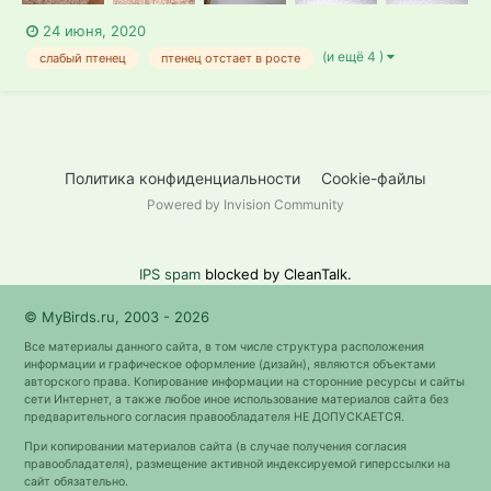
24 июня, 2020
(и ещё 4 )
слабый птенец
птенец отстает в росте
Политика конфиденциальности
Cookie-файлы
Powered by Invision Community
IPS spam
blocked by CleanTalk.
© MyBirds.ru, 2003 - 2026
Все материалы данного сайта, в том числе структура расположения
информации и графическое оформление (дизайн), являются объектами
авторского права. Копирование информации на сторонние ресурсы и сайты
сети Интернет, а также любое иное использование материалов сайта без
предварительного согласия правообладателя НЕ ДОПУСКАЕТСЯ.
При копировании материалов сайта (в случае получения согласия
правообладателя), размещение активной индексируемой гиперссылки на
сайт обязательно.