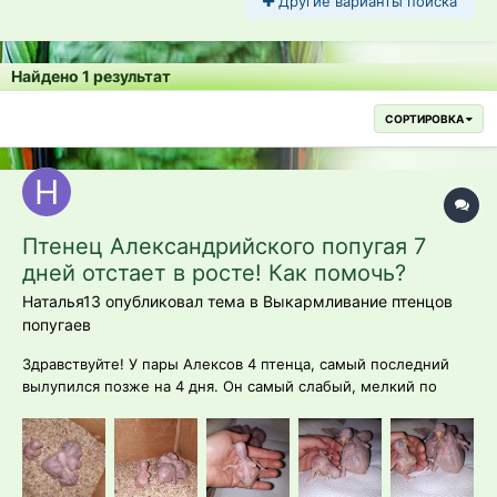
Другие варианты поиска
Найдено 1 результат
СОРТИРОВКА
Птенец Александрийского попугая 7
дней отстает в росте! Как помочь?
Наталья13 опубликовал тема в
Выкармливание птенцов
попугаев
Здравствуйте! У пары Алексов 4 птенца, самый последний
вылупился позже на 4 дня. Он самый слабый, мелкий по
размеру. Остальные выглядят отлично. Подскажите
пожалуйста как помочь птенцу? Первые 2 - 12.06, 3 птенец
14.06 и 4 птенец слабый 16.06.