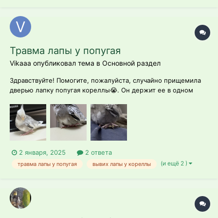
Травма лапы у попугая
Vikааа опубликовал тема в
Основной раздел
Здравствуйте! Помогите, пожалуйста, случайно прищемила
дверью лапку попугая кореллы😭. Он держит ее в одном
положении, немного вывернутой, хватательного рефлекса
нет совсем, пытается на нее становится но не получается,
есть небольшая рана на лапе, кушает хорошо, активный.
Орнитологов в нашем городе...
2 января, 2025
2 ответа
(и ещё 2 )
травма лапы у попугая
вывих лапы у кореллы