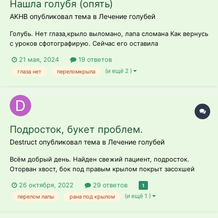
Нашла голубя (опять)
AKHB опубликовал тема в
Лечение голубей
Голубь. Нет глаза,крыло выломано, лапа сломана Как вернусь
с уроков сфотографирую. Сейчас его оставила
родителям,попросила покормить. Оставить там где он был
21 мая, 2024
19 ответов
опасно, очень много кошек @маленький принц Возможно как
(и ещё 2 )
глаза нет
переломкрыла
раз таки кошки его и подрали. Пытался убегать Глаз слепой...
Подросток, букет проблем.
Destruct опубликовал тема в
Лечение голубей
Всём добрый день. Найден свежий пациент, подросток.
Оторван хвост, бок под правым крылом покрыт засохшей
кровью. Перья по несколько штук очень плотно слиплись от
26 октября, 2022
29 ответов
1
крови. Сама рана, предположительно, небольшая и
(и ещё 1 )
перелом лапы
рана под крылом
расположена на внутренней стороне крыла. Гнилого запаха
нет. Левая лапа - вер...