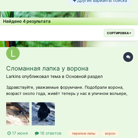
Другие варианты поиска
Найдено 4 результата
СОРТИРОВКА
Сломанная лапка у ворона
Larkins опубликовал тема в
Основной раздел
Здравствуйте, уважаемые форумчане. Подобрали ворона,
возраст около года, живёт теперь у нас в уличном вольере,
не летает. Дело в том, что у него неправильно сросшийся
перелом правой лапки, насколько старый - неизвестно. В
ВЕТке предложили только ампутацию и все же хотелось бы
узнать здесь у люд...
17 июня
16 ответов
перелом лапы
ворон