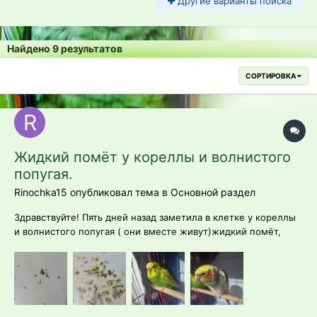
Другие варианты поиска
Найдено 9 результатов
СОРТИРОВКА
Жидкий помёт у кореллы и волнистого
попугая.
Rinochka15 опубликовал тема в
Основной раздел
Здравствуйте! Пять дней назад заметила в клетке у кореллы
и волнистого попугая ( они вместе живут)жидкий помёт,
сначала он был чуть светлее нормы и жидким. Сквозняков не
было, в квартире тепло. До заболевания давала траву(
пророщенную пшеницу), которую хранила в морозилке, но,
когда попугаи её...