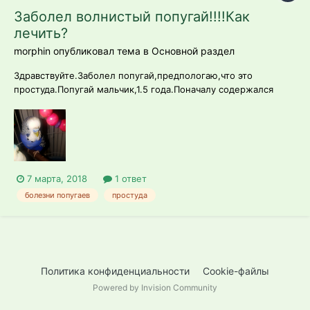
Заболел волнистый попугай!!!!Как
лечить?
morphin опубликовал тема в
Основной раздел
Здравствуйте.Заболел попугай,предпологаю,что это
простуда.Попугай мальчик,1.5 года.Поначалу содержался
один около года,потом подсадили самочку.Корм Рио,часто
даю яблоки,огурцы.Кушает вроде нормально,чистит
первшки,сидит на одной лапке.На данный момент птиц
ослаблен,весь день спит нахохлевшись,прячек...
7 марта, 2018
1 ответ
болезни попугаев
простуда
Политика конфиденциальности
Cookie-файлы
Powered by Invision Community