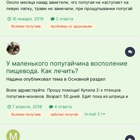
Около месяца назад заметили, что попугая не наступает на
левую лапку, травм не замечали, при прощупывании попугай
признаков боли не подает, дрожат крылья. После попыток
16 января, 2019
2 ответа
полёта, крылья с трудом возвращает в исходное положение.
болезни попугаев
проблемы со здоровьем
Помёт, вроде бы, нормального цвета. Кстати, еще клювик
неправильной формы...
У маленького попугайчина восполение
пищевода. Как лечить?
Надина опубликовал тема в
Основной раздел
Всем здравствуйте. Прошу помощи! Купила 2-х птенцов
попугаев-монахов. Возраст 50 дней. Едят пока из шприца и
один начинает пробовать варёные кашки с овощами. А вот
7 апреля, 2018
4 ответа
другой попугайчик оказался с проблемой. Кушать нормально
(и ещё 3 )
болезни попугаев
заболел попугай
не может: даже когда из шприца ест жидкую безмолочную
ка...