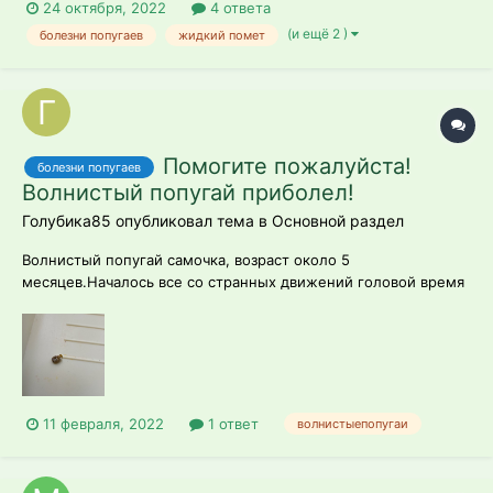
24 октября, 2022
4 ответа
(и ещё 2 )
болезни попугаев
жидкий помет
Помогите пожалуйста!
болезни попугаев
Волнистый попугай приболел!
Голубика85 опубликовал тема в
Основной раздел
Волнистый попугай самочка, возраст около 5
месяцев.Началось все со странных движений головой время
от времени,типо рвотного позыва.,самой рвоты я не
видела.Сейчас начала расчёсывать восковицу,а дыхание
через нос иногда со свистом.Похоже на насморк,но сопелек
не видно.Стул иногда бывает с водой.Ку...
11 февраля, 2022
1 ответ
волнистыепопугаи