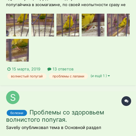
попугайчика в зоомагазине, по своей неопытности сразу не
заметила такую проблему. Уже дома увидела, у попугая не
сгибаются пальчики, начинает привыкать к новому месту, на
больного не похож, активный, скачет только так, только
когда по клетке взбирается...
15 марта, 2019
13 ответов
(и ещё 1 )
волнистый попугай
проблемы с лапами
Проблемы со здоровьем
болезни
волнистого попугая.
Saveliy опубликовал тема в
Основной раздел