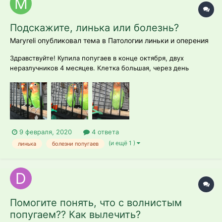
Подскажите, линька или болезнь?
Maryreli опубликовал тема в
Патологии линьки и оперения
Здравствуйте! Купила попугаев в конце октября, двух
неразлучников 4 месяцев. Клетка большая, через день
меняется поддон, моется клетка раз в неделю. Едят хорошо:
корм основной+фрукты через день или чуть реже, есть
минеральный камень и минеральная смесь. Стул тоже
хороший. Летают часто. Купаться даю...
9 февраля, 2020
4 ответа
(и ещё 1 )
линька
болезни попугаев
Помогите понять, что с волнистым
попугаем?? Как вылечить?