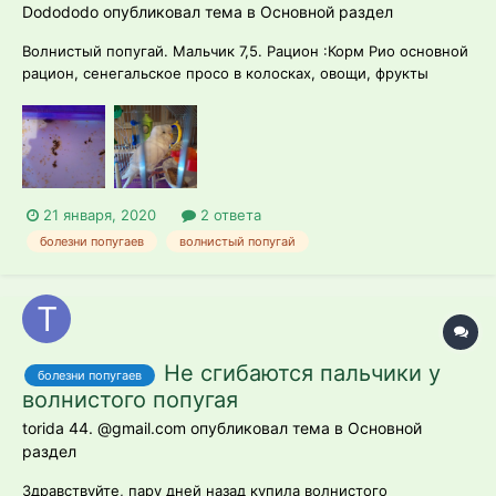
Dodododo опубликовал тема в
Основной раздел
Волнистый попугай. Мальчик 7,5. Рацион :Корм Рио основной
рацион, сенегальское просо в колосках, овощи, фрукты
(яблоко, огурец, морковка, помидор ), минеральная добавка,
гравий, кальций. Попугай находится в комнате, других
домашних животных нет, включаем увлажнитель воздуха.
Неделю назад попугай нач...
21 января, 2020
2 ответа
болезни попугаев
волнистый попугай
Не сгибаются пальчики у
болезни попугаев
волнистого попугая
torida 44. @gmail.com опубликовал тема в
Основной
раздел
Здравствуйте, пару дней назад купила волнистого