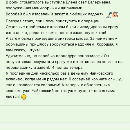
В роли стоматолога выступила Елена свет Валериевна,
вооруженная маникюрными щипчиками.
Воробей был изловлен и зажат в любящих ладонях.
Презрев страх, пришлось приступить к операции.
Основные проблемы с клювом были ликвидированы сразу
же и он - о, радость - смог плотно захлопнуть клюв!
А затем была произведена рихтовка клюва. За неимением
бормашины пришлось вооружиться надфилем. Хорошая, я
вам скажу, штука!
Удивительно, но воробью процедура понравилась! Он
почувствовал результат и сразу же в клетке залез повыше на
перекладинку и запел!. И пел до вечера!
Я последние дни несколько раз в день ему Чайковского
включаю, когда меня рядом нет. В соседней комнате слышу,
как он заливается соловьем! А теперь, с обновленным
клювом, уже Чайковский не так уж и нужен - песня сама
льется!