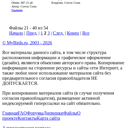
Объём: 887.21 кБ
Владелец: Corvus Corax
Автор: Corvus Corax
Скачать
Файлы 21 - 40 из 54
Начало
|
Пред.
|
1
2
3
|
След.
|
Конец
|
Все
© MyBirds.ru, 2003 - 2026
Все материалы данного сайта, в том числе структура
расположения информации и графическое оформление
(дизайн), являются объектами авторского права. Копирование
информации на сторонние ресурсы и сайты сети Интернет, а
также любое иное использование материалов сайта без
предварительного согласия правообладателя НЕ
ДОПУСКАЕТСЯ.
При копировании материалов сайта (в случае получения
согласия правообладателя), размещение активной
индексируемой гиперссылки на сайт обязательно.
Главная
FAQ
Форумы
Дневники
Файлы
О
проекте
Контакты
Карта сайта
Администрация портала