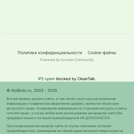
Политика конфиденциальности
Cookie-файлы
Powered by Invision Community
IPS spam
blocked by CleanTalk.
© MyBirds.ru, 2003 - 2026
Все материалы данного сайта, в том числе структура расположения
информации и графическое оформление (дизайн), являются объектами
авторского права. Копирование информации на сторонние ресурсы и сайты
сети Интернет, а также любое иное использование материалов сайта без
предварительного согласия правообладателя НЕ ДОПУСКАЕТСЯ.
При копировании материалов сайта (в случае получения согласия
правообладателя), размещение активной индексируемой гиперссылки на