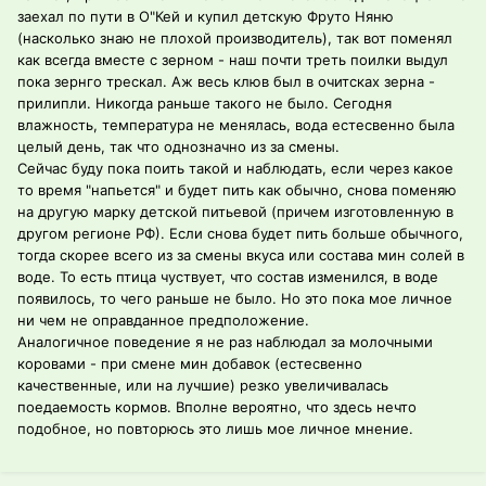
заехал по пути в О"Кей и купил детскую Фруто Няню
(насколько знаю не плохой производитель), так вот поменял
как всегда вместе с зерном - наш почти треть поилки выдул
пока зернго трескал. Аж весь клюв был в очитсках зерна -
прилипли. Никогда раньше такого не было. Сегодня
влажность, температура не менялась, вода естесвенно была
целый день, так что однозначно из за смены.
Сейчас буду пока поить такой и наблюдать, если через какое
то время "напьется" и будет пить как обычно, снова поменяю
на другую марку детской питьевой (причем изготовленную в
другом регионе РФ). Если снова будет пить больше обычного,
тогда скорее всего из за смены вкуса или состава мин солей в
воде. То есть птица чуствует, что состав изменился, в воде
появилось, то чего раньше не было. Но это пока мое личное
ни чем не оправданное предположение.
Аналогичное поведение я не раз наблюдал за молочными
коровами - при смене мин добавок (естесвенно
качественные, или на лучшие) резко увеличивалась
поедаемость кормов. Вполне вероятно, что здесь нечто
подобное, но повторюсь это лишь мое личное мнение.