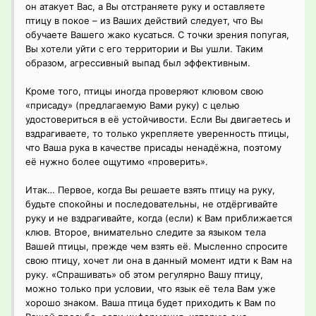
он атакует Вас, а Вы отстраняете руку и оставляете
птицу в покое – из Ваших действий следует, что Вы
обучаете Вашего жако кусаться. С точки зрения попугая,
Вы хотели уйти с его территории и Вы ушли. Таким
образом, агрессивный выпад был эффективным.
Кроме того, птицы иногда проверяют клювом свою
«присаду» (предлагаемую Вами руку) с целью
удостовериться в её устойчивости. Если Вы двигаетесь и
вздрагиваете, то только укрепляете уверенность птицы,
что Ваша рука в качестве присады ненадёжна, поэтому
её нужно более ощутимо «проверить».
Итак… Первое, когда Вы решаете взять птицу на руку,
будьте спокойны и последовательны, не отдёргивайте
руку и не вздрагивайте, когда (если) к Вам приближается
клюв. Второе, внимательно следите за языком тела
Вашей птицы, прежде чем взять её. Мысленно спросите
свою птицу, хочет ли она в данный момент идти к Вам на
руку. «Спрашивать» об этом регулярно Вашу птицу,
можно только при условии, что язык её тела Вам уже
хорошо знаком. Ваша птица будет приходить к Вам по