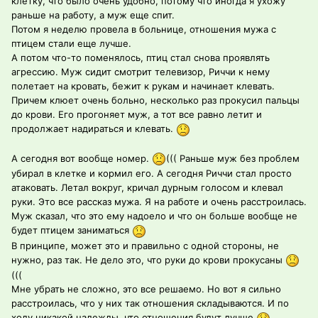
клетку, что было очень удобно, потому что иногда я ухожу
раньше на работу, а муж еще спит.
Потом я неделю провела в больнице, отношения мужа с
птицем стали еще лучше.
А потом что-то поменялось, птиц стал снова проявлять
агрессию. Муж сидит смотрит телевизор, Риччи к нему
полетает на кровать, бежит к рукам и начинает клевать.
Причем клюет очень больно, несколько раз прокусил пальцы
до крови. Его прогоняет муж, а тот все равно летит и
продолжает надираться и клевать.
А сегодня вот вообще номер.
((( Раньше муж без проблем
убирал в клетке и кормил его. А сегодня Риччи стал просто
атаковать. Летал вокруг, кричал дурным голосом и клевал
руки. Это все рассказ мужа. Я на работе и очень расстроилась.
Муж сказал, что это ему надоело и что он больше вообще не
будет птицем заниматься
В принципе, может это и правильно с одной стороны, не
нужно, раз так. Не дело это, что руки до крови прокусаны
(((
Мне убрать не сложно, это все решаемо. Но вот я сильно
расстроилась, что у них так отношения складываются. И по
ходу никакой надежды, что отношения будут лучше