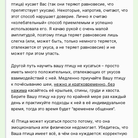
птица) кусает Вас (так они теряют равновесие, что
препятствует укусам). Некоторые, напротив, считают, что
этот способ нарушает доверие. Лично я считаю
«колебательный» способ приемлемым и успешно
использовала его. Я качаю рукой с очень малой
амплитудой, поэтому птица теряет равновесие лишь
слегка (или, может быть, только немного теряется,
отвлекается от укуса, а не теряет равновесие) и не
может при этом упасть.
Другой путь научить вашу птицу не кусаться – просто
иметь много положительных, отвлекающих от укусов
взаимодействий с ней. Медленно приучайте Вашу птицу
к почёсыванию шеи,
нежно и кратковременно, без
нажима
касайтесь её крыльев, спины, груди и хвоста.
Берите Вашу птицу на руку по крайней мере раз каждый
день и практикуйте подходы к ней в её индивидуальное
время, тогда это время будет "временем общения".
4) Птица может кусаться просто потому, что она
эмоциональна или физически недомогает. Убедитесь, что
Ваша птица имеет всё, в чём она нуждается: корректную