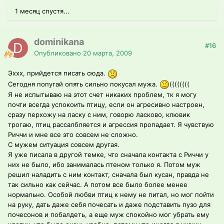
1 месяц спустя...
dominikana
#16
Опубликовано
20 марта, 2009
Эххх, прийдется писать сюда.
Сегодня попугай опять сильно покусал мужа.
((((((((
Я не испытываю на этот счет никаких проблем, тк я могу
почти всегда успокоить птицу, если он агресивно настроен,
сразу перхожу на ласку с ним, говорю ласково, клювик
трогаю, птиц рассалбляется и агрессия пропадает. Я чувствую
Риччи и мне все это совсем не сложно.
С мужем ситуация совсем другая.
Я уже писала в другой темке, что сначала контакта с Риччи у
них не было, ибо занималась птеном только я. Потом муж
решил наладить с ним контакт, сначала был кусан, правда не
так сильно как сейчас. А потом все было более менее
нормально. Особой любви птиц к нему не питал, но мог пойти
на руку, дать даже себя почесать и даже подставить пузо для
почесонов и побалдеть, а еще муж спокойно мог убрать ему