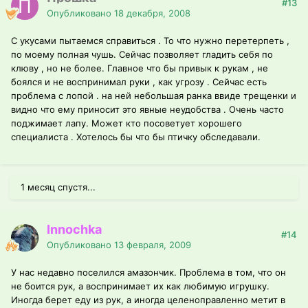
#13
Опубликовано
18 декабря, 2008
С укусами пытаемся справиться . То что нужно перетерпеть ,
по моему полная чушь. Сейчас позволяет гладить себя по
клюву , но не более. Главное что бы привык к рукам , не
боялся и не воспринимал руки , как угрозу . Сейчас есть
проблема с лопой . на ней небольшая ранка ввиде трещенки и
видно что ему приносит это явные неудобства . Очень часто
поджимает лапу. Может кто посоветует хорошего
специалиста . Хотелось бы что бы птичку обследавали.
1 месяц спустя...
Innochka
#14
Опубликовано
13 февраля, 2009
У нас недавно поселился амазончик. Проблема в том, что он
не боится рук, а воспринимает их как любимую игрушку.
Иногда берет еду из рук, а иногда целеноправленно метит в