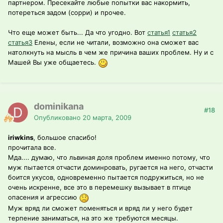
партнером. Пресекайте любые попытки вас накормить,
потереться задом (сорри) и прочее.
Что еще может быть... Да что угодно. Вот
статья1
статья2
статья3
Елены, если не читали, возможно она сможет вас
натолкнуть на мысль в чем же причина ваших проблем. Ну и с
Машей Вы уже общаетесь.
dominikana
#18
Опубликовано
20 марта, 2009
iriwkins
, большое спасибо!
прочитала все.
Мда.... думаю, что львиная доля проблем именно потому, что
муж пытается отчасти доминровать, ругается на него, отчасти
боится укусов, одновременно пытается подружиться, но не
очень искренне, все это в перемешку вызывает в птице
опасения и агрессию
Муж вряд ли сможет поменяться и вряд ли у него будет
терпение заниматься, на это же требуются месяцы.