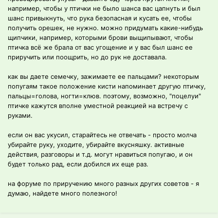
например, чтобы у птички не было шанса вас цапнуть и был
шанс привыкнуть, что рука безопасная и кусать ее, чтобы
получить орешек, не нужно. можно придумать какие-нибудь
щипчики, например, которыми брови выщипывают, чтобы
птичка всё же брала от вас угощение и у вас был шанс ее
приручить или поощрить, но до рук не доставала.
как вы даете семечку, зажимаете ее пальцами? некоторым
попугаям такое положение кисти напоминает другую птичку,
пальцы=голова, ногти=клюв. поэтому, возможно, "поцелуи"
птичке кажутся вполне уместной реакцией на встречу с
руками.
если он вас укусил, старайтесь не отвечать - просто молча
убирайте руку, уходите, убирайте вкусняшку. активные
действия, разговоры и т.д. могут нравиться попугаю, и он
будет только рад, если добился их еще раз.
на форуме по приручению много разных других советов - я
думаю, найдете много полезного!