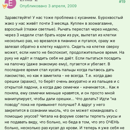
#19
Опубликовано
3 апреля, 2009
Здравствуйте! У нас тоже проблема с кусанием. Бурохвостый
жако у нас живёт почти 3 месяца. Куплен в зоомагазине,
взрослый (глазки светлые). Рычать перестал через неделю,
через 3 недели стал брать корм из рук, вылетал из клетки
несколько раз, но врезался в пианино и пугался, сразу же
залезал обратно в клетку надолго. Сидеть на клетке сверху
может, если никто не беспокоит, продолжительное время. На
руку не идёт и гладить себя не даёт. Если пытаться посадить
на палочку (даже знакомую ему), пугается и убегает. В
последнее время стал кусать пальцы когда пытаюсь дать
лакомство, но как я заметила - не всегда. Т.е. когда даю
орешки (арахис), то берёт очень аккуратно и из пальцев и с
открытой ладони, а когда даю семечки - начинается... Как я
поняла, ему семечки меньше нравятся, и он просто мной
манипулирует, чтобы дали орешки... Что делать? Идти "на
поводу" пока не привыкнет получше? А вдруг у него
закрепится в сознании мысль, что он может командовать с
помощью укусов? Читала на форуме советы терпеть укусы и
не подавать виду, что больно, но беда в том, что это ОЧЕНЬ
больно, несколько раз кусал до крови. И теперь я уже себя не