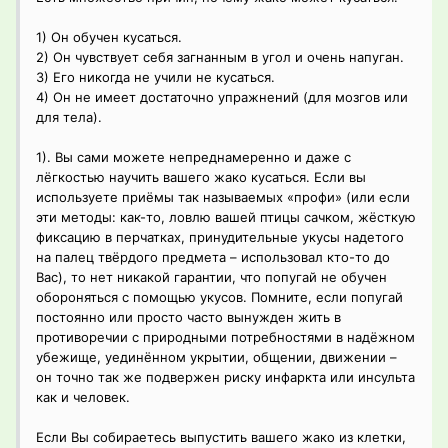
1) Он обучен кусаться.
2) Он чувствует себя загнанным в угол и очень напуган.
3) Его никогда не учили не кусаться.
4) Он не имеет достаточно упражнений (для мозгов или
для тела).
1). Вы сами можете непреднамеренно и даже с
лёгкостью научить вашего жако кусаться. Если вы
используете приёмы так называемых «профи» (или если
эти методы: как-то, ловлю вашей птицы сачком, жёсткую
фиксацию в перчатках, принудительные укусы надетого
на палец твёрдого предмета – использовал кто-то до
Вас), то нет никакой гарантии, что попугай не обучен
обороняться с помощью укусов. Помните, если попугай
постоянно или просто часто вынужден жить в
противоречии с природными потребностями в надёжном
убежище, уединённом укрытии, общении, движении –
он точно так же подвержен риску инфаркта или инсульта
как и человек.
Если Вы собираетесь выпустить вашего жако из клетки,