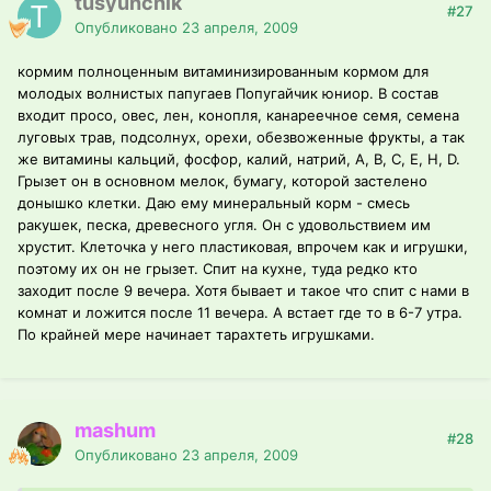
tusyunchik
#27
Опубликовано
23 апреля, 2009
кормим полноценным витаминизированным кормом для
молодых волнистых папугаев Попугайчик юниор. В состав
входит просо, овес, лен, конопля, канареечное семя, семена
луговых трав, подсолнух, орехи, обезвоженные фрукты, а так
же витамины кальций, фосфор, калий, натрий, A, B, C, E, H, D.
Грызет он в основном мелок, бумагу, которой застелено
донышко клетки. Даю ему минеральный корм - смесь
ракушек, песка, древесного угля. Он с удовольствием им
хрустит. Клеточка у него пластиковая, впрочем как и игрушки,
поэтому их он не грызет. Спит на кухне, туда редко кто
заходит после 9 вечера. Хотя бывает и такое что спит с нами в
комнат и ложится после 11 вечера. А встает где то в 6-7 утра.
По крайней мере начинает тарахтеть игрушками.
mashum
#28
Опубликовано
23 апреля, 2009