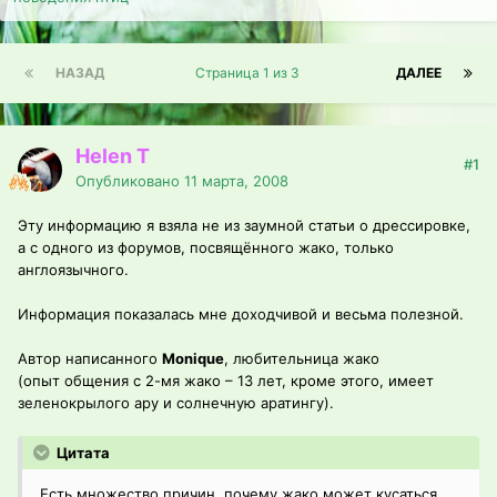
НАЗАД
Страница 1 из 3
ДАЛЕЕ
Helen T
#1
Опубликовано
11 марта, 2008
Эту информацию я взяла не из заумной статьи о дрессировке,
а с одного из форумов, посвящённого жако, только
англоязычного.
Информация показалась мне доходчивой и весьма полезной.
Автор написанного
Monique
, любительница жако
(опыт общения с 2-мя жако – 13 лет, кроме этого, имеет
зеленокрылого ару и солнечную аратингу).
Цитата
Есть множество причин, почему жако может кусаться.