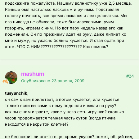
подскажите пожалуйста. Нашему волнистику уже 2,5 месяца.
Раньше был настолько ласковым и ручным. Подставлял
головку почесать, все время ласкался и лез целоваться. Мы
его никогда не обижали, тоже былиласковыми, учим
говорить, играем с ним. Но вот пару недель назад его как
подменили. Он по прежнему идет на руку, даже липнет ко
мне и мужу, но ужасно больно кусается. И стал орать при
этом. ЧТО С НИМ??????????????????? Как помочь?
mashum
#24
Опубликовано
23 апреля, 2009
tusyunchik,
он сам к вам прилетает, а потом кусается, или кусается
только если вы сами к нему подошли и взяли на руку?
как вы с ним играете, какие у него есть игрушки? сколько
часов продолжается темная часть суток (когда птичка
находится в накрытой клетке)?
не беспокоит ли что-то еще, кроме укусов? помет, общий вид,