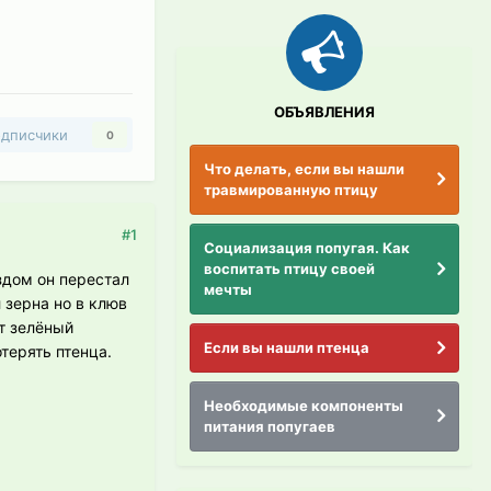
ОБЪЯВЛЕНИЯ
дписчики
0
Что делать, если вы нашли
травмированную птицу
#1
Социализация попугая. Как
воспитать птицу своей
здом он перестал
мечты
 зерна но в клюв
ет зелёный
Если вы нашли птенца
отерять птенца.
Необходимые компоненты
питания попугаев