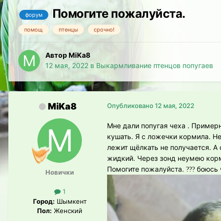
Помогите пожалуйста.
форум
помощ
птенцы
срочно!
Автор MiKa8
12 мая, 2022
в
Выкармливание птенцов попугаев
MiKa8
Опубликовано
12 мая, 2022
Мне дали попугая чеха . Примерн
кушать. Я с ложечки кормила. Не
лежит щёлкать не получается. А 
жидкий. Через зонд неумею корм
Помогите пожалуйста.
боюсь ч
?
?
?
Новички
1
Город:
Шымкент
Пол:
Женский