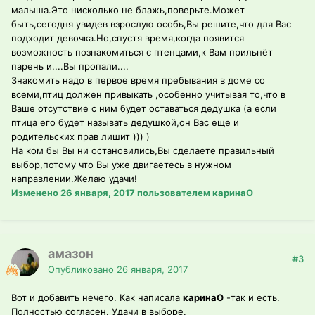
малыша.Это нисколько не блажь,поверьте.Может
быть,сегодня увидев взрослую особь,Вы решите,что для Вас
подходит девочка.Но,спустя время,когда появится
возможность познакомиться с птенцами,к Вам прильнёт
парень и....Вы пропали....
Знакомить надо в первое время пребывания в доме со
всеми,птиц должен привыкать ,особенно учитывая то,что в
Ваше отсутствие с ним будет оставаться дедушка (а если
птица его будет называть дедушкой,он Вас еще и
родительских прав лишит ))) )
На ком бы Вы ни остановились,Вы сделаете правильный
выбор,потому что Вы уже двигаетесь в нужном
направлении.Желаю удачи!
Изменено
26 января, 2017
пользователем каринаО
амазон
#3
Опубликовано
26 января, 2017
Вот и добавить нечего. Как написала
каринаО
-так и есть.
Полностью согласен. Удачи в выборе.