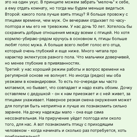
это на один укус. В принципе можем забрать "мелочь" к себе,
а ему отдать комнату, но тогда мы будем меньше видеться.
Второй: какого пола лучше взять птицу? Я больше провожу с
птицами времени, чем муж. Он вечерами отдыхает по часу-
полтора и мы его не тревожим. У нас дочь 10 лет. Хотелось бы
сохранить добрые отношения между всеми с птицей. Но хотя
кормлю-убираю-рядом кручусь в основном я, птицы больше
любят голос мужа. А больше всего любят голос его отца,
который очень глубокий и еще ниже. Много читала про
характер эклектусов разного пола. Что мальчики доверчивей,
но менее глубокие в привязанностях.
Третий: у нас хороший режим работы и вопрос времени на
регулярной основе не волнует. Но иногда (редко) мы оба
уезжаем в командировки. То есть по-очереди мы часто
мотаемся, но бывает, что совпадает и надо ехать обоим. Дочку
оставляем с дедушкой - он к нам приезжает и с ней живет, за
птицами ухаживает. Наверное резкая смена окружения может
для попугая быть неприятна и лучше их познакомить сильно
заранее. На дочку надежды мало - она еще сама
несознательная. На приручение уйдет полгода или около
того, для нас. А вот познакомить птицу с приходящим
человеком - когда начинать и сколько раз потребуется, хоть
приблизительно?