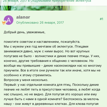
26 января, 2017
в
Обдумываем приобретение эклектуса
alanor
#1
Опубликовано
26 января, 2017
Добрый день, уважаемые,
помогите советом и наставлением, пожалуйста.
Мы с мужем уже год мечтаем об эклектусе. Птицами
занимаемся давно, муж с ними вырос. Но вот крупных
попугаев не было - волнистики и дикие певчие птицы. У них,
конечно, другие требования к общению с человеком. Но
вообще мы привыкшие - дикие насекомоядки нас ко многому
приучили. Все в итоге они ручнели так или иначе, хотя мы не
особенно к этому стремились.
Вопросов у меня несколько.
Первый: у нас отдельная комната для птиц. Поскольку дикие
певчие не любят петь в присутствии человека, а любят когда
нас слышно, но не видно. Для попугая это хорошо или ему
лучше быть с нами в одной комнате? Беспокоюсь за мелочь
нашу - они живут в деревянных клетках. Для клюва попугая