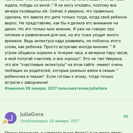
ждала, побудь со мной.." Я не могу отказать, поэтому все
вечера посвящены ей. Сейчас я уверена. что правильно
сделала, что завела это дите только тогда, когда свой ребенок
вырос. Не представляю, как бы я делила это внимание на
двоих. Но это только мое мнение. Я уже не говорю про
питание и развлечения для нее, на это тоже уходит много
времени. Ведь эклектуса надо развивать, не побоюсь этого
слова, как ребенка. Просто встречаю иногда мнение: " Я
утром общаюсь-кормлю в течерие часа, и вечером пару часов,
и мой попугай счастлив, и все хорошо". Это не так! Уверена,
что все "счастливые эклектусы" на этом сайте -имеют очень
любящих их родителей, которые реально взяли в семью "
ребеночка в перьях". Если готовы к этому, тогда только
встреча с заводчиком!
Изменено
26 января, 2017
пользователем juliaGera
juliaGera
#5
Опубликовано
26 января, 2017
Прошу прощения, я написала выше фразу:" я не имею ввиду