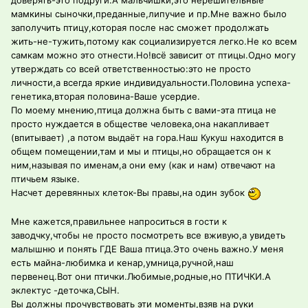
доверять-это подруги.А мальчишки,это нерешительные
мамкины сыночки,преданные,липучие и пр.Мне важно было
заполучить птицу,которая после нас сможет продолжать
жить-не-тужить,потому как социализируется легко.Не ко всем
самкам можно это отнести.Но!всё зависит от птицы.Одно могу
утверждать со всей ответственностью:это не просто
личности,а всегда яркие индивидуальности.Половина успеха-
генетика,вторая половина-Ваше усердие.
По моему мнению,птица должна быть с вами-эта птица не
просто нуждается в обществе человека,она накапливает
(впитывает) ,а потом выдаёт на гора.Наш Кукуш находится в
общем помещении,там и мы и птицы,но обращается он к
ним,называя по именам,а они ему (как и нам) отвечают на
птичьем языке.
Насчет деревянных клеток-Вы правы,на один зубок
Мне кажется,правильнее напроситься в гости к
заводчку,чтобы не просто посмотреть все вживую,а увидеть
малышню и понять ГДЕ Ваша птица.Это очень важно.У меня
есть майна-любимка и кенар,умница,ручной,наш
первенец.Вот они птички.Любимые,родные,но ПТИЧКИ.А
эклектус -деточка,СЫН.
Вы должны прочувствовать эти моменты,взяв на руки