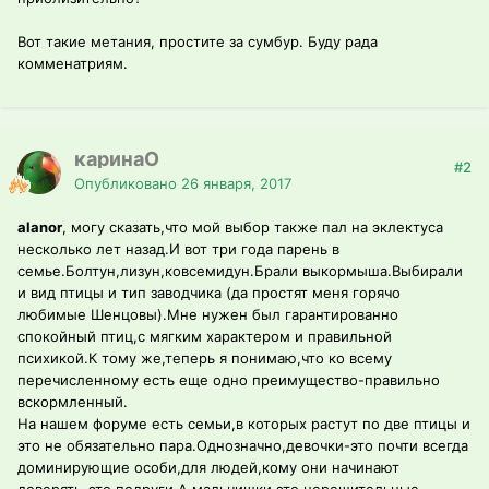
Вот такие метания, простите за сумбур. Буду рада
комменатриям.
каринаО
#2
Опубликовано
26 января, 2017
alanor
, могу сказать,что мой выбор также пал на эклектуса
несколько лет назад.И вот три года парень в
семье.Болтун,лизун,ковсемидун.Брали выкормыша.Выбирали
и вид птицы и тип заводчика (да простят меня горячо
любимые Шенцовы).Мне нужен был гарантированно
спокойный птиц,с мягким характером и правильной
психикой.К тому же,теперь я понимаю,что ко всему
перечисленному есть еще одно преимущество-правильно
вскормленный.
На нашем форуме есть семьи,в которых растут по две птицы и
это не обязательно пара.Однозначно,девочки-это почти всегда
доминирующие особи,для людей,кому они начинают