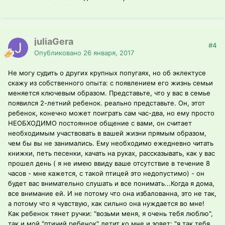
juliaGera
#4
Опубликовано
26 января, 2017
Не могу судить о других крупных попугаях, но об эклектусе
скажу из собственного опыта: с появлением его жизнь семьи
меняется ключевым образом. Представьте, что у вас в семье
появился 2-летний ребенок. реально представьте. Он, этот
ребенок, конечно может поиграть сам час-два, но ему просто
НЕОБХОДИМО постоянное общение с вами, он считает
необходимым участвовать в вашей жизни прямым образом,
чем бы вы не занимались. Ему необходимо ежедневно читать
книжки, петь песенки, качать на руках, рассказывать, как у вас
прошел день ( я не имею ввиду ваше отсутствие в течение 8
часов - мне кажется, с такой птицей это недопустимо) - он
будет вас внимательно слушать и все понимать...Когда я дома,
все внимание ей. И не потому что она избалованна, это не так,
а потому что я чувствую, как сильно она нуждается во мне!
Как ребенок тянет ручки: "возьми меня, я очень тебя люблю",
так и мой "птичий ребенок" летит ко мне и зовет: "я так тебя