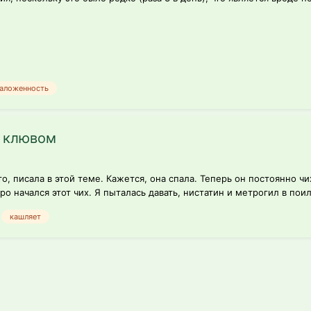
заложенность
т клювом
то, писала в этой теме. Кажется, она спала. Теперь он постоянно чи
о начался этот чих. Я пыталась давать, нистатин и метрогил в поилк
кашляет