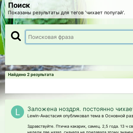
Поиск
Показаны результаты для тегов 'чихает попугай'.
Найдено 2 результата
Заложена ноздря. постоянно чихае
Lewin-Анастасия опубликовал тема в
Основной ра
Здравствуйте. Птичка какарик, самец. 2,5 года. 13 ч
недели две назад, сначала не придавала этому значени