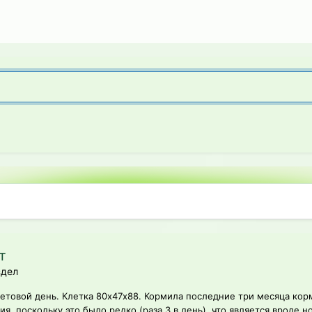
т
здел
 световой день. Клетка 80х47х88. Кормила последние три месяца ко
я, поскольку это было редко (раза 3 в день), что является вроде но