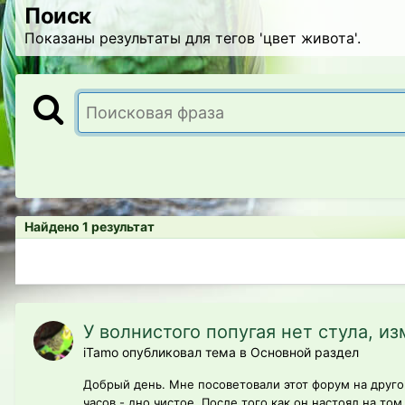
Поиск
Показаны результаты для тегов 'цвет живота'.
Найдено 1 результат
У волнистого попугая нет стула, и
iTamo опубликовал тема в
Основной раздел
Добрый день. Мне посоветовали этот форум на другом
часов - дно чистое. После того как он настоял на том