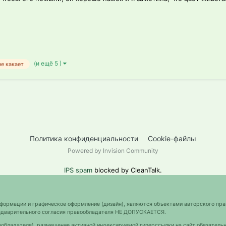
(и ещё 5 )
не какает
Политика конфиденциальности
Cookie-файлы
Powered by Invision Community
IPS spam
blocked by CleanTalk.
нформации и графическое оформление (дизайн), являются объектами авторского пра
предварительного согласия правообладателя НЕ ДОПУСКАЕТСЯ.
ообладателя), размещение активной индексируемой гиперссылки на сайт обязательн