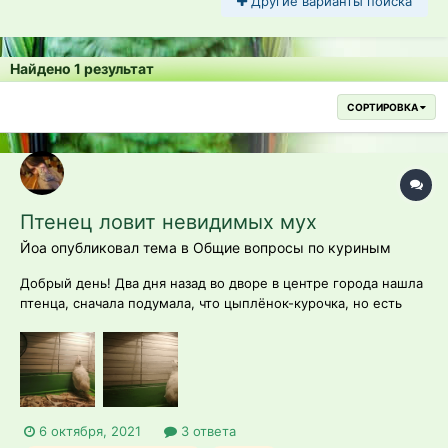
Другие варианты поиска
Найдено 1 результат
СОРТИРОВКА
Птенец ловит невидимых мух
Йоа опубликовал тема в
Общие вопросы по куриным
Добрый день! Два дня назад во дворе в центре города нашла
птенца, сначала подумала, что цыплёнок-курочка, но есть
подозрения, что индюшонок. Подскажите, пожалуйста, кто
это. Малыш сейчас у девушки, которая имеет опыт в
выращивании цыплят. Первый вечер почти все время сидел,
ел и снова сид...
6 октября, 2021
3 ответа