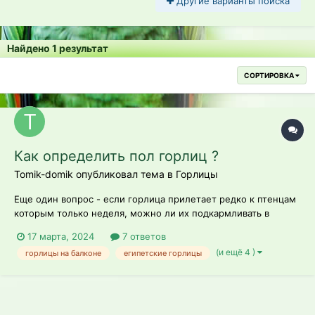
Другие варианты поиска
Найдено 1 результат
СОРТИРОВКА
Как определить пол горлиц ?
Tomik-domik опубликовал тема в
Горлицы
Еще один вопрос - если горлица прилетает редко к птенцам
которым только неделя, можно ли их подкармливать в
гнезде в перчатках чтоб мама горлица не отказалась от
17 марта, 2024
7 ответов
птенчиков? Я уже пробовала их подкармливать из пипетки
(и ещё 4 )
горлицы на балконе
египетские горлицы
кормом для собак ( предварительно размачивая в тёплой
кипячёной воде до разбухания)...