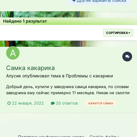
Другие варианты поиска
Найдено 1 результат
СОРТИРОВКА
Самка какарика
Алусик опубликовал тема в
Проблемы с какарики
Добрый день, купили у заводчика самца какарика, по словам
заводчика ему сейчас примерно 11 месяцев. Никак не смогли
приручить очень пуглив, последнее время стали замечать что
22 января, 2022
20 ответов
кажется самка
стоит на жердочке в странном положении хвост к верху
спина головой к низу а голову странно задирает и странно
визжит, прогугл...
Политика конфиденциальности
Cookie-файлы