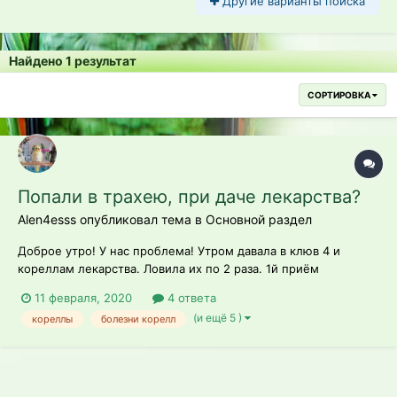
Другие варианты поиска
Найдено 1 результат
СОРТИРОВКА
Попали в трахею, при даче лекарства?
Alen4esss опубликовал тема в
Основной раздел
Доброе утро! У нас проблема! Утром давала в клюв 4 и
кореллам лекарства. Ловила их по 2 раза. 1й приём
амоксиклав суспензия, 2й приём горького Нистатина. Те что
11 февраля, 2020
4 ответа
не ручные и сильно сопротивлялись, чувствуют себя
(и ещё 5 )
кореллы
болезни корелл
нормально, обычно. А те, что ручные 2 молодын п...