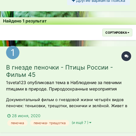
Другие варианты поиска
Найдено 1 результат
СОРТИРОВКА
В гнезде пеночки - Птицы России -
Фильм 45
1sveta123 опубликовал тема в
Наблюдение за певчими
птицами в природе. Природоохранные мероприятия
Документальный фильм о гнездовой жизни четырёх видов
пеночек: теньковки, трещотки, веснички и зелёной. Живет в
лесах Евразии замечательная птичка по имени пеночка, чьи
28 июня, 2020
жизнерадостные весенние трели греют душу каждого
(и ещё 7 )
пеночка
пеночка- трещотка
сельского жителя и любителя природы. В роду пеночек 55
видов птиц и отличить о...