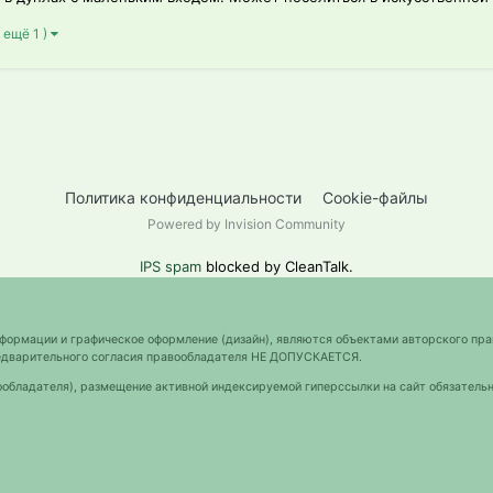
и ещё 1 )
Политика конфиденциальности
Cookie-файлы
Powered by Invision Community
IPS spam
blocked by CleanTalk.
нформации и графическое оформление (дизайн), являются объектами авторского пра
предварительного согласия правообладателя НЕ ДОПУСКАЕТСЯ.
ообладателя), размещение активной индексируемой гиперссылки на сайт обязательн