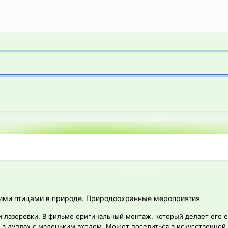
ими птицами в природе. Природоохранные мероприятия
лазоревки. В фильме оригинальный монтаж, который делает его е
а в дуплах с маленьким входом. Может поселиться в искусственной 