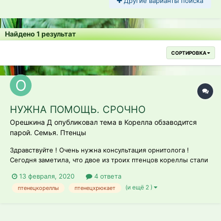
Другие варианты поиска
Найдено 1 результат
СОРТИРОВКА
НУЖНА ПОМОЩЬ. СРОЧНО
Орешкина Д опубликовал тема в
Корелла обзаводится
парой. Семья. Птенцы
Здравствуйте ! Очень нужна консультация орнитолога !
Сегодня заметила, что двое из троих птенцов кореллы стали
издавать "хрюкающие" звуки. Дата вылупления 22.01, 23,01,
13 февраля, 2020
4 ответа
25.01 2020 года. Все птенцы, активные, развиваются согласно
(и ещё 2 )
птенецкореллы
птенецхрюкает
возрасту, хорошо едят, зоб НЕ вздут, кал в норме, все
слизисте, клюв и...