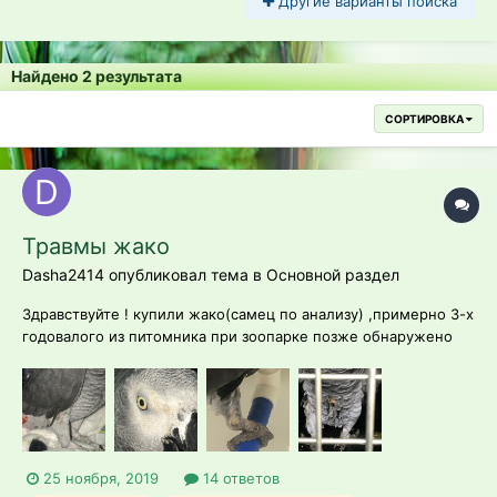
Другие варианты поиска
Найдено 2 результата
СОРТИРОВКА
Травмы жако
Dasha2414 опубликовал тема в
Основной раздел
Здравствуйте ! купили жако(самец по анализу) ,примерно 3-х
годовалого из питомника при зоопарке позже обнаружено
было следующее: 1)небольшой наростик в углу клюва 2)рана
на грудке 3)рана на крыле и подрезаны маховые перья на
одном из крыльев 4)что-то похожее на опухоль...
25 ноября, 2019
14 ответов