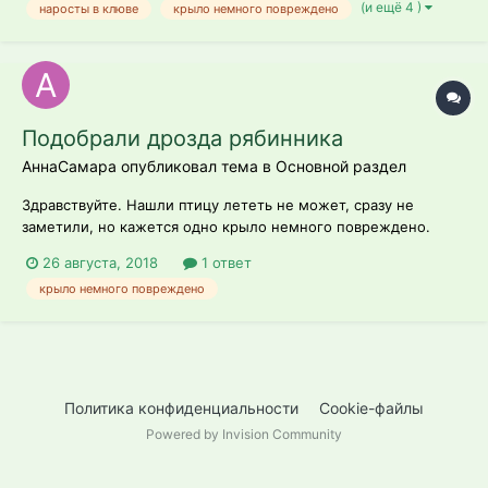
(и ещё 4 )
наросты в клюве
крыло немного повреждено
Подобрали дрозда рябинника
АннаСамара опубликовал тема в
Основной раздел
Здравствуйте. Нашли птицу лететь не может, сразу не
заметили, но кажется одно крыло немного повреждено.
Основная проблема в том что находимся мы за городом, и
26 августа, 2018
1 ответ
довольно далеко. Разместили его в коробке, она ему мала,
крыло немного повреждено
есть возможность на день выпускать в шатер, но переживаю
не сделаю ли хуже есл...
Политика конфиденциальности
Cookie-файлы
Powered by Invision Community