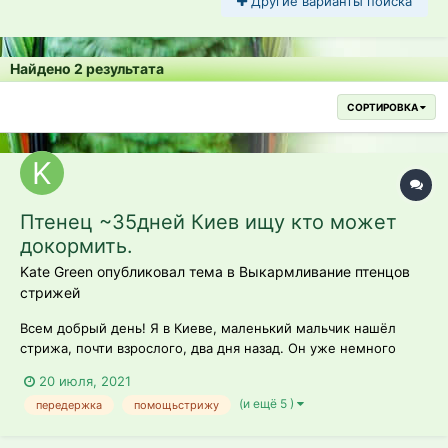
Другие варианты поиска
Найдено 2 результата
СОРТИРОВКА
Птенец ~35дней Киев ищу кто может
докормить.
Kate Green опубликовал тема в
Выкармливание птенцов
стрижей
Всем добрый день! Я в Киеве, маленький мальчик нашёл
стрижа, почти взрослого, два дня назад. Он уже немного
летал, но садился на землю. Принесли мне, осмотрела -
20 июля, 2021
никаких поврежлений, резвый, но птенец ещё - есть на
(и ещё 5 )
передержка
помощьстрижу
маховых самых больших перьях в основании ещё трубочки -
до 1см. Два дня кормили св...