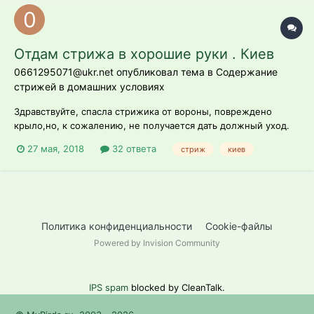
Отдам стрижа в хорошие руки . Киев
0661295071@ukr.net опубликовал тема в
Содержание
стрижей в домашних условиях
Здравствуйте, спасла стрижика от вороны, повреждено
крыло,но, к сожалению, не получается дать должный уход.
Если, кто-то может взять на воспитание, отзовитесь,
27 мая, 2018
32 ответа
стриж
киев
пожалуйста. г. Киев, 0661295071
Политика конфиденциальности
Cookie-файлы
Powered by Invision Community
IPS spam
blocked by CleanTalk.