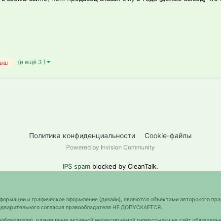
(и ещё 3 )
мыш
Политика конфиденциальности
Cookie-файлы
Powered by Invision Community
IPS spam
blocked by CleanTalk.
нформации и графическое оформление (дизайн), являются объектами авторского пра
предварительного согласия правообладателя НЕ ДОПУСКАЕТСЯ.
ообладателя), размещение активной индексируемой гиперссылки на сайт обязательн