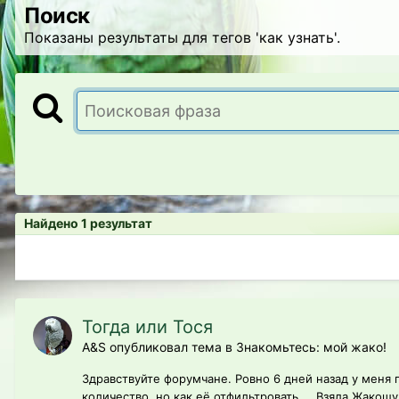
Поиск
Показаны результаты для тегов 'как узнать'.
Найдено 1 результат
Тогда или Тося
A&S опубликовал тема в
Знакомьтесь: мой жако!
Здравствуйте форумчане. Ровно 6 дней назад у меня
количество, но как её отфильтровать.... Взяла Жакошу 