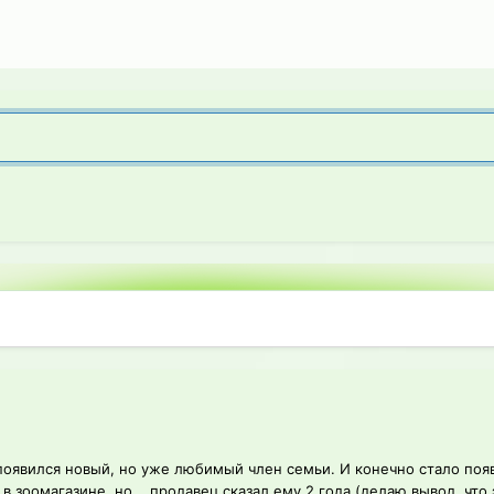
 появился новый, но уже любимый член семьи. И конечно стало по
в зоомагазине, но... продавец сказал ему 2 года (делаю вывод, что э