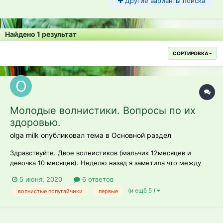
Другие варианты поиска
Найдено 1 результат
СОРТИРОВКА
Молодые волнистики. Вопросы по их
здоровью.
olga milk опубликовал тема в
Основной раздел
Здравствуйте. Двое волнистиков (мальчик 12месяцев и
девочка 10 месяцев). Неделю назад я заметила что между
ножек у девочки (Сони) начала появляться шишечка. Сначала
5 июня, 2020
6 ответов
она была маленькая но с каждым днём начала расти.
(и ещё 5 )
волнистые попугайчики
первые
Изменений в поведении не замечаю, только стала много
есть. И ещё я з...