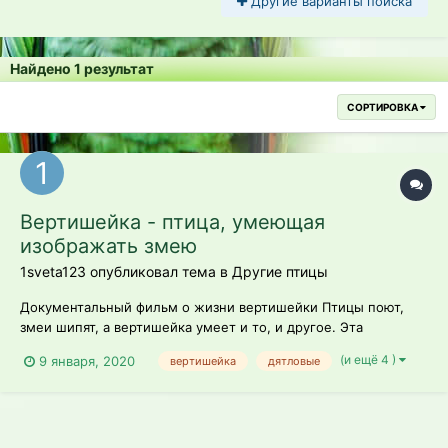
Другие варианты поиска
Найдено 1 результат
СОРТИРОВКА
Вертишейка - птица, умеющая
изображать змею
1sveta123 опубликовал тема в
Другие птицы
Документальный фильм о жизни вертишейки Птицы поют,
змеи шипят, а вертишейка умеет и то, и другое. Эта
небольшая птичка полна удивительных противоречий.
(и ещё 4 )
9 января, 2020
вертишейка
дятловые
Внешне она напоминает воробья, а относится к семейству
дятловых, хотя свои гнёзда не выдалбливает, а занимает
готовые. К примеру, брошенные ду...