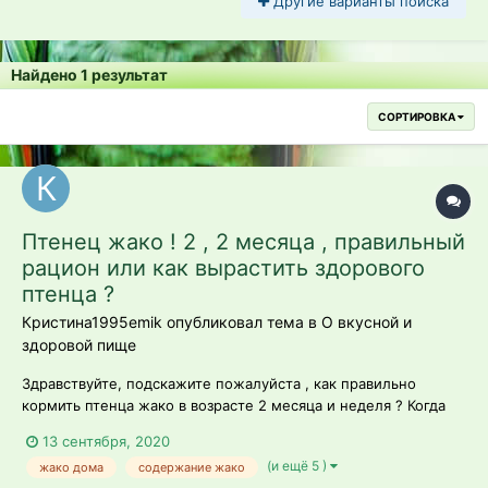
Другие варианты поиска
Найдено 1 результат
СОРТИРОВКА
Птенец жако ! 2 , 2 месяца , правильный
рацион или как вырастить здорового
птенца ?
Кристина1995emik опубликовал тема в
О вкусной и
здоровой пище
Здравствуйте, подскажите пожалуйста , как правильно
кормить птенца жако в возрасте 2 месяца и неделя ? Когда
переводить на сухой корм ?
13 сентября, 2020
(и ещё 5 )
жако дома
содержание жако