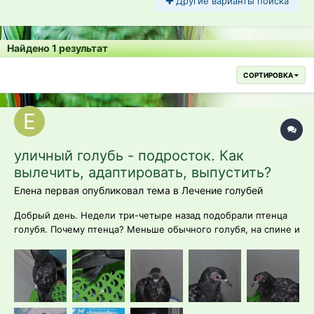
Другие варианты поиска
Найдено 1 результат
СОРТИРОВКА
уличный голубь - подросток. Как
вылечить, адаптировать, выпустить?
Елена первая опубликовал тема в
Лечение голубей
Добрый день. Недели три-четыре назад подобрали птенца
голубя. Почему птенца? Меньше обычного голубя, на спине и
под крыльями было голо, пищал, клюв розовый, сам не
кушал, тыкался в руки. Глаза у птицы были закрыты желтыми
кружками, я подумала что это либо гной, либо что-то после
прорезывания глаз. П...