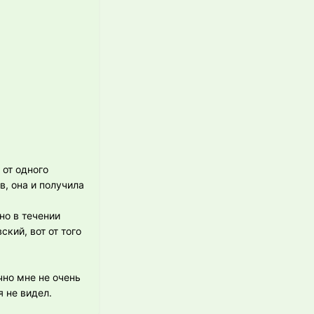
 от одного
в, она и получила
но в течении
кий, вот от того
чно мне не очень
я не видел.