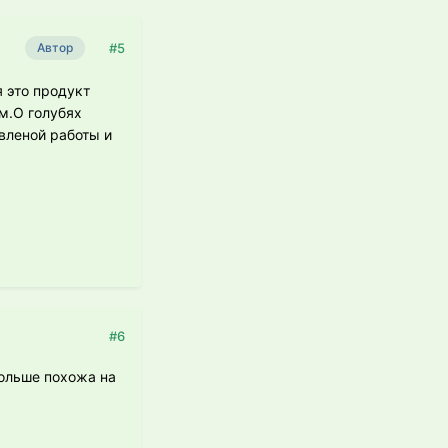
#5
Автор
 это продукт
м.О голубях
вленой работы и
#6
 больше похожа на