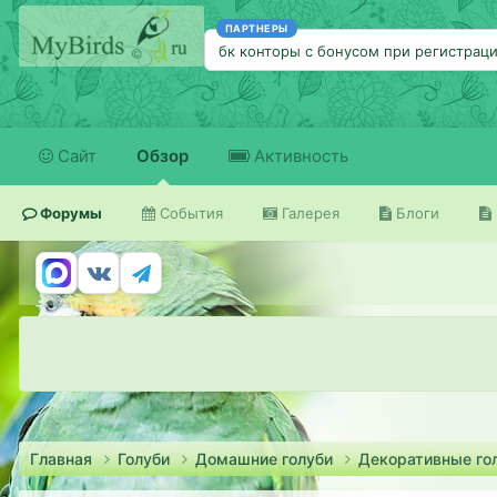
ПАРТНЕРЫ
бк конторы с бонусом при регистрац
Сайт
Обзор
Активность
Форумы
События
Галерея
Блоги
Главная
Голуби
Домашние голуби
Декоративные го