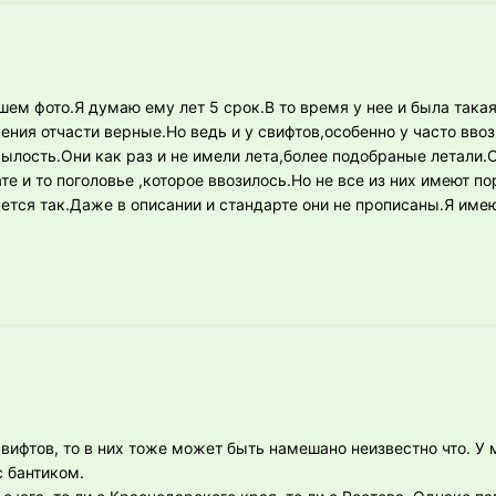
ем фото.Я думаю ему лет 5 срок.В то время у нее и была такая
ния отчасти верные.Но ведь и у свифтов,особенно у часто вво
лость.Они как раз и не имели лета,более подобраные летали.
е и то поголовье ,которое ввозилось.Но не все из них имеют п
ается так.Даже в описании и стандарте они не прописаны.Я име
вифтов, то в них тоже может быть намешано неизвестно что. У 
с бантиком.