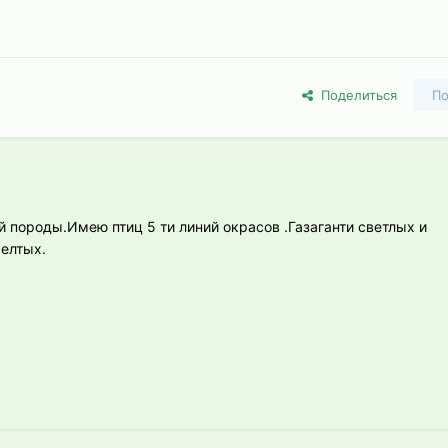
Поделиться
По
й породы.Имею птиц 5 ти линий окрасов .Газаганти светлых и
елтых.