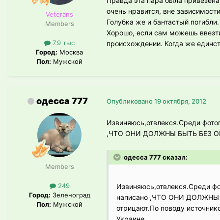
Правда эта пара была привезена 
очень нравится, вне зависимости
Veterans
Голубка же и бантастый погибли.
Members
Хорошо, если сам можешь ввезти
7.9 тыс
происхождении. Когда же единст
Город:
Москва
Пол:
Мужской
одесса 777
Опубликовано
19 октября, 2012
Извиняюсь,отвлекся.Среди фотог
,ЧТО ОНИ ДОЛЖНЫ БЫТЬ БЕЗ ОНО
одесса 777 сказал:
Members
249
Извиняюсь,отвлекся.Среди фот
Город:
Зеленоград
написано ,ЧТО ОНИ ДОЛЖНЫ 
Пол:
Мужской
отрицают.По поводу источнико
Украине.