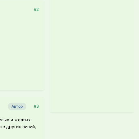
#2
#3
Автор
елых и желтых
ые других линий,