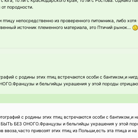
с юга, то ли с Краснодарского края, то ли с Ростова. Однако п
 от породности.
 птицу непосредственно из проверенного питомника, либо хотя 
венный источник племенного материала, это Птичий рынок...
рафий с родины этих птиц встречаются особи с бантиком,и нигд
ГО.Французы и бельгийцы украшения у этой породы отрицаю
ографий с родины этих птиц встречаются особи с бантиком,и н
БЫТЬ БЕЗ ОНОГО.Французы и бельгийцы украшения у этой по
в ввоза,часто привозят этих птиц из Польши,есть эта птица и н