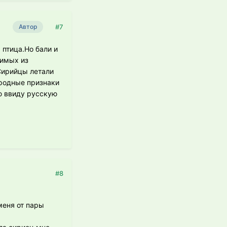
#7
Автор
 птица.Но бали и
зимых из
Сирийцы летали
ородные признаки
ю ввиду русскую
#8
меня от пары