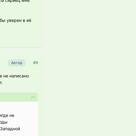
апа сириец мне
бы уверен в её
#9
Автор
е не написано
т.
игде не
роды
а Западной