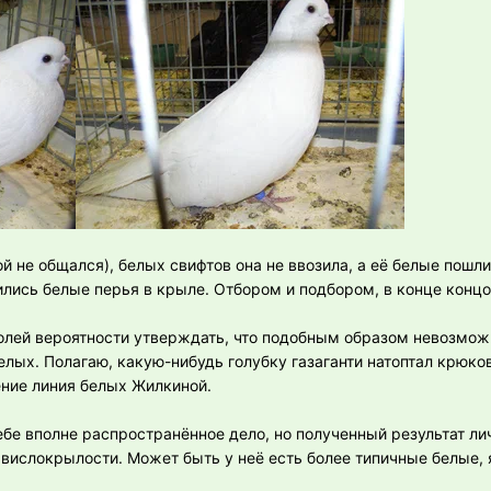
й не общался), белых свифтов она не ввозила, а её белые пошли
вились белые перья в крыле. Отбором и подбором, в конце концо
долей вероятности утверждать, что подобным образом невозмож
елых. Полагаю, какую-нибудь голубку газаганти натоптал крюковс
ение линия белых Жилкиной.
бе вполне распространённое дело, но полученный результат ли
по вислокрылости. Может быть у неё есть более типичные белые, 