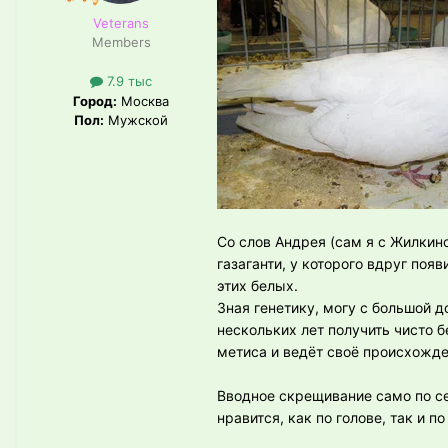
Veterans
Members
7.9 тыс
Город:
Москва
Пол:
Мужской
Со слов Андрея (сам я с Жилкино
газаганти, у которого вдруг поя
этих белых.
Зная генетику, могу с большой 
нескольких лет получить чисто б
метиса и ведёт своё происхожд
Вводное скрещивание само по се
нравится, как по голове, так и 