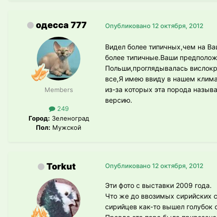
одесса 777
Опубликовано
12 октября, 2012
Видел более типичных,чем на Ваш
более типичные.Ваши предположе
Польши,проглядывалась вислокры
все,Я имею ввиду в нашем климат
из-за которых эта порода назыв
Members
версию.
249
Город:
Зеленоград
Пол:
Мужской
Torkut
Опубликовано
12 октября, 2012
Эти фото с выставки 2009 года.
Что же до ввозимых сирийских с
сирийцев как-то вышел голубок 