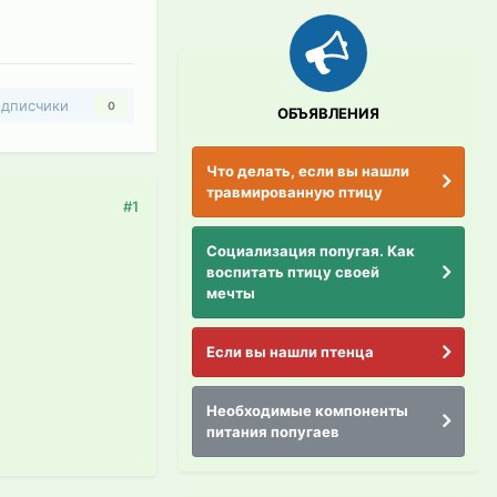
дписчики
0
ОБЪЯВЛЕНИЯ
Что делать, если вы нашли
травмированную птицу
#1
Социализация попугая. Как
воспитать птицу своей
мечты
Если вы нашли птенца
Необходимые компоненты
питания попугаев