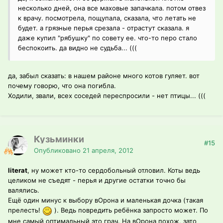
несколько дней, она все маховые запачкала. потом отвез
к врачу. посмотрела, пощупала, сказала, что летать не
будет. а грязные перья срезала - отрастут сказала. я
даже купил "рябушку" по совету ее. что-то перо стало
беспокоить. да видно не судьба... (((
да, забыл сказать: в нашем районе много котов гуляет. вот
почему говорю, что она погибла.
Ходили, звали, всех соседей переспросили - нет птицы... (((
Кузьминки
#15
Опубликовано
21 апреля, 2012
literat
, ну может кто-то сердобольный отловил. Коты ведь
целиком не съедят - перья и другие остатки точно бы
валялись.
Ещё один минус к выбору вОрона и маленькая дочка (такая
прелесть!
). Ведь повредить ребёнка запросто может. По
мне самый оптимальный это грач. На вОрона похож, зато