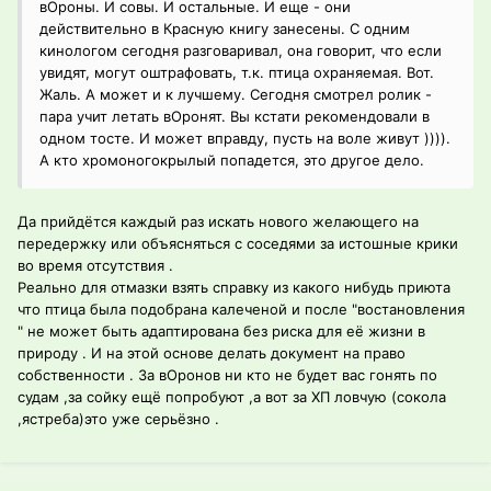
вОроны. И совы. И остальные. И еще - они
действительно в Красную книгу занесены. С одним
кинологом сегодня разговаривал, она говорит, что если
увидят, могут оштрафовать, т.к. птица охраняемая. Вот.
Жаль. А может и к лучшему. Сегодня смотрел ролик -
пара учит летать вОронят. Вы кстати рекомендовали в
одном тосте. И может вправду, пусть на воле живут )))).
А кто хромоногокрылый попадется, это другое дело.
Да прийдётся каждый раз искать нового желающего на
передержку или объясняться с соседями за истошные крики
во время отсутствия .
Реально для отмазки взять справку из какого нибудь приюта
что птица была подобрана калеченой и после "востановления
" не может быть адаптирована без риска для её жизни в
природу . И на этой основе делать документ на право
собственности . За вОронов ни кто не будет вас гонять по
судам ,за сойку ещё попробуют ,а вот за ХП ловчую (сокола
,ястреба)это уже серьёзно .