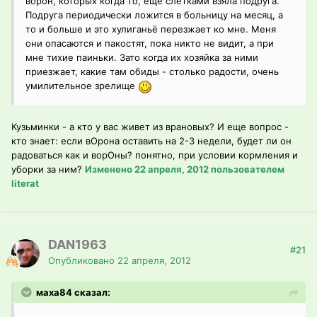
ворон, которых когда то, ещё слётками взяла подруга.
Подруга периодически ложится в больницу на месяц, а
то и больше и это хулиганьё перезжает ко мне. Меня
они опасаются и пакостят, пока никто не видит, а при
мне тихие паиньки. Зато когда их хозяйка за ними
приезжает, какие там обиды - столько радости, очень
умилительное зрелище
Кузьминки - а кто у вас живет из врановых? И еще вопрос -
кто знает: если вОрона оставить на 2-3 недели, будет ли он
радоваться как и ворОны? понятно, при условии кормления и
уборки за ним?
Изменено
22 апреля, 2012
пользователем
literat
DAN1963
#21
Опубликовано
22 апреля, 2012
маха84 сказал: