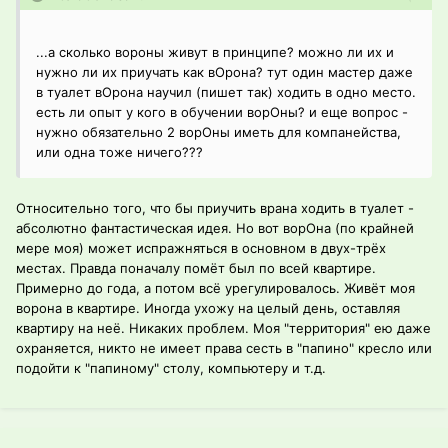
...а сколько вороны живут в принципе? можно ли их и
нужно ли их приучать как вОрона? тут один мастер даже
в туалет вОрона научил (пишет так) ходить в одно место.
есть ли опыт у кого в обучении ворОны? и еще вопрос -
нужно обязательно 2 ворОны иметь для компанейства,
или одна тоже ничего???
Относительно того, что бы приучить врана ходить в туалет -
абсолютно фантастическая идея. Но вот ворОна (по крайней
мере моя) может испражняться в основном в двух-трёх
местах. Правда поначалу помёт был по всей квартире.
Примерно до года, а потом всё урегулировалось. Живёт моя
ворона в квартире. Иногда ухожу на целый день, оставляя
квартиру на неё. Никаких проблем. Моя "территория" ею даже
охраняется, никто не имеет права сесть в "папино" кресло или
подойти к "папиному" столу, компьютеру и т.д.