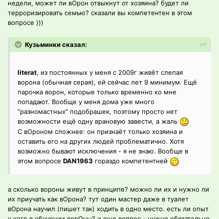
недели, может ли вОрон отвыкнут от хозяина? будет ли
терроризировать семью? сказали вы компетентен в этом
вопросе )))
Кузьминки сказал:
literat
, из постоянных у меня с 2009г живёт слепая
ворона (обычная серая), ей сейчас лет 9 минимум. Ещё
парочка ворон, которые только временно ко мне
попадают. Вообще у меня дома уже много
"разномастных" подобрашек, поэтому просто нет
возможности ещё одну врановую завести, а жаль
С вОроном сложнее: он признаёт только хозяина и
оставить его на других людей проблематично. Хотя
возможно бывают исключения - я не знаю. Вообще в
этом вопросе
DAN1963
гораздо компетентней
а сколько вороны живут в принципе? можно ли их и нужно ли
их приучать как вОрона? тут один мастер даже в туалет
вОрона научил (пишет так) ходить в одно место. есть ли опыт
у кого в обучении ворОны? и еще вопрос - нужно обязательно