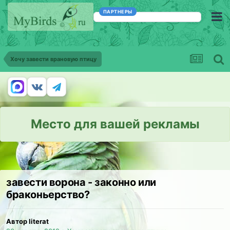
ПАРТНЕРЫ
Хочу завести врановую птицу
Место для вашей рекламы
завести ворона - законно или
браконьерство?
Автор literat