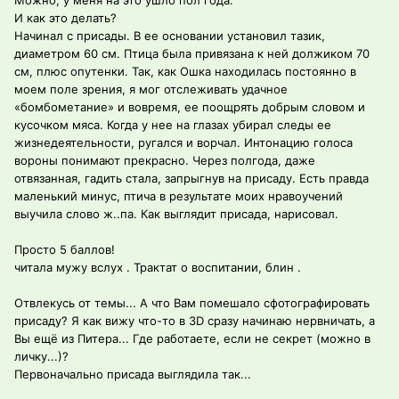
Можно, у меня на это ушло пол года.
И как это делать?
Начинал с присады. В ее основании установил тазик,
диаметром 60 см. Птица была привязана к ней должиком 70
см, плюс опутенки. Так, как Ошка находилась постоянно в
моем поле зрения, я мог отслеживать удачное
«бомбометание» и вовремя, ее поощрять добрым словом и
кусочком мяса. Когда у нее на глазах убирал следы ее
жизнедеятельности, ругался и ворчал. Интонацию голоса
вороны понимают прекрасно. Через полгода, даже
отвязанная, гадить стала, запрыгнув на присаду. Есть правда
маленький минус, птича в результате моих нравоучений
выучила слово ж..па. Как выглядит присада, нарисовал.
Просто 5 баллов!
читала мужу вслух . Трактат о воспитании, блин .
Отвлекусь от темы... А что Вам помешало сфотографировать
присаду? Я как вижу что-то в 3D сразу начинаю нервничать, а
Вы ещё из Питера... Где работаете, если не секрет (можно в
личку...)?
Первоначально присада выглядила так...