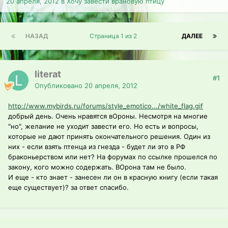
20 апреля, 2012
в
Хочу завести врановую птицу
НАЗАД
Страница 1 из 2
ДАЛЕЕ
literat
#1
Опубликовано
20 апреля, 2012
http://www.mybirds.ru/forums/style_emotico.../white_flag.gif
добрый день. Очень нравятся вОроны. Несмотря на многие
"но", желание не уходит завести его. Но есть и вопросы,
которые не дают принять окончательного решения. Один из
них - если взять птенца из гнезда - будет ли это в РФ
браконьерством или нет? На форумах по ссылке прошелся по
закону, кого можно содержать. ВОрона там не было.
И еще - кто знает - занесен ли он в красную книгу (если такая
еще существует)? за ответ спасибо.