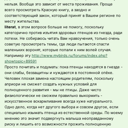
нельзя. Вообще это зависит от места проживания. Проще
всего просмотреть Красную книгу, а заодно и
соответствующий закон, который принят в Вашем регионе по
месту жительства.
literat
, в этом вопросе больше не помогу, поскольку
категорично против изъятия здоровых птенцов из гнезда, ради
потехи. Не собираюсь читать Вам нравоучения, только очень
советую просмотреть темы, где люди пытаются спасти
маленьких воронят, которые попали к ним волей случая.
Например эту
http://www.mybirds.ru/forums/index.php?
showtopic=89591
Просто почитать и подумать: пока птенцы находятся в гнезде -
они слабы, беззащитны и нуждаются в постоянной опёке.
Человек плохая замена настоящим родителям, поскольку
априори не сможет создать нужных условий для
полноценного развития - мы не птицы. Даже чисто
физиологически не сможем правильно выкормить -
искусственное вскармливание всегда хуже натурального.
Одно дело, когда нет другого выбора и совсем другое, если
специально изымать птенца из естественной среды. По моему
мнению это значит подвергнуть малыша неоправданному
риску и лишить его возможности прожить полноценную