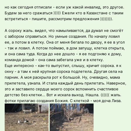
но как сегодня отписали - если уж какой инвалид, это другое.
Будем за него сражаться ))))) Ежели кто в Казахстане с таким
встретиться - пишите, рассмотрим предложения )))))))).
А сороку жаль. видел, что намыливается, да думал не смогёт
с забором справиться. Но умные создания. По началу ловил
ее, а потом в клетку. Она от меня бегала по двору, я ее в угол
- так и ловил. А потом поймаю, в дом запущу, клетка открыта,
и она сама туда. Когда до нее дошло - я ее подгоняю к дому,
команда домой - она сама забегала уже и в клетку.
Еще интересно - как-то выпустил, слышу, кричит сорока. я к
окну - а там к ней крупная сорока подлетела. Другая села на
парник. А моя раскрыла рот к большой. Ну, очевидно, мама
прилетела, узнала. И стала каждый день прилетать. Наверное,
это и заставило сердце моего сорок вспомнить счастливое
детство без клетки... Вот и искала выход. Нашла. (((((( жаль.
фотки прилагаю создания Божия. С клеткой - моя доча Лиза.