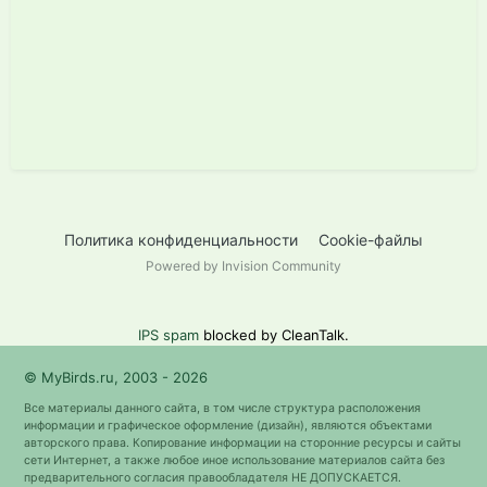
Политика конфиденциальности
Cookie-файлы
Powered by Invision Community
IPS spam
blocked by CleanTalk.
© MyBirds.ru, 2003 - 2026
Все материалы данного сайта, в том числе структура расположения
информации и графическое оформление (дизайн), являются объектами
авторского права. Копирование информации на сторонние ресурсы и сайты
сети Интернет, а также любое иное использование материалов сайта без
предварительного согласия правообладателя НЕ ДОПУСКАЕТСЯ.