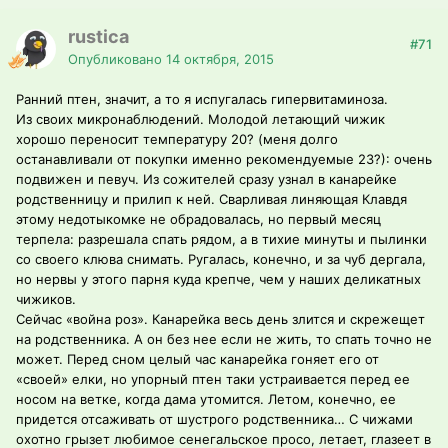
rustica
#71
Опубликовано
14 октября, 2015
Ранний птен, значит, а то я испугалась гипервитаминоза.
Из своих микронаблюдений. Молодой летающий чижик
хорошо переносит температуру 20? (меня долго
останавливали от покупки именно рекомендуемые 23?): очень
подвижен и певуч. Из сожителей сразу узнал в канарейке
родственницу и прилип к ней. Сварливая линяющая Клавдя
этому недотыкомке не обрадовалась, но первый месяц
терпела: разрешала спать рядом, а в тихие минуты и пылинки
со своего клюва снимать. Ругалась, конечно, и за чуб дергала,
но нервы у этого парня куда крепче, чем у наших деликатных
чижиков.
Сейчас «война роз». Канарейка весь день злится и скрежещет
на родственника. А он без нее если не жить, то спать точно не
может. Перед сном целый час канарейка гоняет его от
«своей» елки, но упорный птен таки устраивается перед ее
носом на ветке, когда дама утомится. Летом, конечно, ее
придется отсаживать от шустрого родственника… С чижами
охотно грызет любимое сенегальское просо, летает, глазеет в