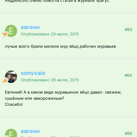
Андрея(GA).очень помогла статья в журнале Урагус.
евгенн
#63
Опубликовано
29 июля, 2015
лучше всего брали мелкое мур яйцо,рабочих муравьев
sonyvaio
#64
Опубликовано
29 июля, 2015
Евгений! А в каком виде муравьиное яйцо давал- свежем,
сушёным или замороженым?
Спасибо!
евгенн
#65