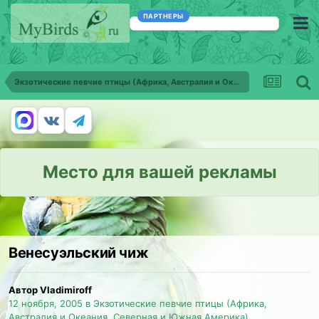
ПАРТНЕРЫ
Экзотические певчие птицы (Африка, Австралия и Океания, Северная и Южная Америка)
Место для вашей рекламы
Венесуэльский чиж
Автор Vladimiroff
12 ноября, 2005
в
Экзотические певчие птицы (Африка,
Австралия и Океания, Северная и Южная Америка)