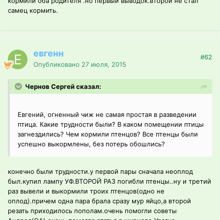
кормили оба родителя .но первый выводок.второй не стал
самец кормить.
евгенн
#62
Опубликовано
27 июля, 2015
Чернов Сергей сказал:
Евгений, огненный чиж не самая простая в разведении
птица. Какие трудности были? В каком помещении птицы
загнездились? Чем кормили птенцов? Все птенцы были
успешно выкормлены, без потерь обошлись?
конечно были трудности.у первой пары сначала неоплод
был.купил лампу УФ.ВТОРОЙ РАЗ погибли птенцы..ну и третий
раз вывели и выкормили троих птенцов(одно не
оплод).причем одна пара брала сразу мур яйцо,а второй
резать приходилось пополам.очень помогли советы