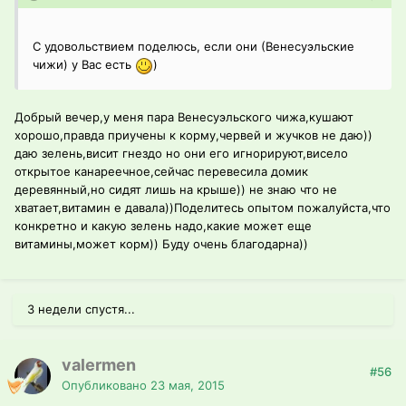
С удовольствием поделюсь, если они (Венесуэльские
чижи) у Вас есть
)
Добрый вечер,у меня пара Венесуэльского чижа,кушают
хорошо,правда приучены к корму,червей и жучков не даю))
даю зелень,висит гнездо но они его игнорируют,висело
открытое канареечное,сейчас перевесила домик
деревянный,но сидят лишь на крыше)) не знаю что не
хватает,витамин е давала))Поделитесь опытом пожалуйста,что
конкретно и какую зелень надо,какие может еще
витамины,может корм)) Буду очень благодарна))
3 недели спустя...
valermen
#56
Опубликовано
23 мая, 2015