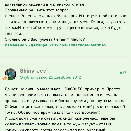
длительном сидении в маленькой клетке.
Срочненько решайте этот вопрос.
И еще - Зеленые очень любят летать. И птице это обязательно
- - иначе не разовьются ни мышцы, ни мозг. Кстати, тогда хоть
закормИте - а объем мышц у птицы не появится, так и будет
шлангой.
Сколько он у Вас гуляет? Летает? Много?
Изменено
25 декабря, 2012
пользователем MarinaS
Shiny_Jey
#17
Опубликовано
25 декабря, 2012
Да нет, не сильно маленькая - 60:60:150, примерно. Просто
мы первое время его не выпускали - карантин, а он очень
просился... и кувыркался, и бегал кругами , по прутьям лазил.
Сейчас летает все время, когда дома кто-нибудь есть, часов 6
точно. Обеденное время в клетке - все дремлют)
И сидя дома уже не суетится, сидит смирненько, еще бы
кушать приучить только дома, а то муж балует - ставит
кормушки сверху, потом веееесь пол разноцветный.