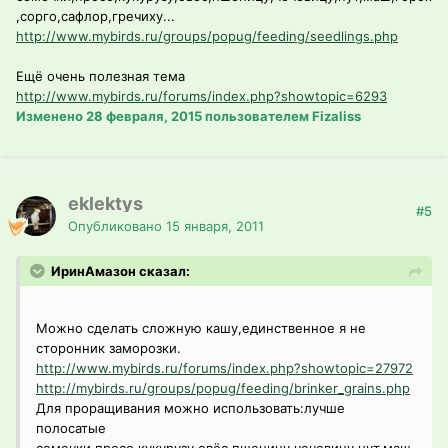
,сорго,сафлор,гречиху...
http://www.mybirds.ru/groups/popug/feeding/seedlings.php
Ещё очень полезная тема
http://www.mybirds.ru/forums/index.php?showtopic=6293
Изменено
28 февраля, 2015
пользователем Fizaliss
eklektys
#5
Опубликовано
15 января, 2011
ИринАмазон сказал:
Можно сделать сложную кашу,единственное я не
сторонник заморозки.
http://www.mybirds.ru/forums/index.php?showtopic=27972
http://mybirds.ru/groups/popug/feeding/brinker_grains.php
Для проращивания можно использовать:лучше
полосатые