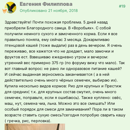
Евгения Филиппова
#19
Опубликовано
21 ноября, 2018
Здравствуйте! Почти похожая проблема. 5 дней назад
приобрели Благородного самца. В «Воробьях». С собой
получили немного сухого и замоченного корма. Если я все
правильно поняла, ему сейчас 3 месяца. Докармливаю
птенцовой кашей (тоже выдали) раз в день вечером. Я очень
переживаю, все кажется что не доедает, мало замочки и
фруктов ест. Взвешиваю ежедневно утром и вечером:
утренний вес примерно 375 гр (по форуму вижу что мало). Так
вот главный вопрос: не рано ли одноразовое питание кашей?
И сейчас выданная зерносмесь заканчивается ( а в ней
действительно очень много чёрных семечек, выбираю их).
Купила несколько видов кормов: Рио для крупных и Престиж
для средних( т.к. для крупных состав смутил, очень много
семечек, поправьте, если я ошибаюсь). Также куплено: овёс,
маш, нут, семена чиа, льна. Можно это все смешать? Или
особый порядок для смеси для замачивания? Пора ли в таком
возрасте ставить сухую смесь?сегодня попробую сварить кашу
( гречка, рис, перловка).