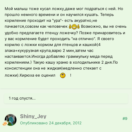
Мой малыш тоже кусал ложку,даже мог подраться с ней. Но
прошло немного времени и он научился кушать. Теперь
кормление проходит на "ура"- есть акуратно,не
пачкается,совсем как человечек
Возможно, вы не очень
удобно предлагаете птенцу ложечку? Позже принаровитесь и
у вас кормление будет проходить "на отлично". Я своего
кормлю с ложки кормом для птенцов и кашкой(4
злака+кукурузная крупа,варю 2 мин,затем час
настаивается.Иногда добавляю граммульку меда перед
кормлением.) Такую кашу храню в холодильнике 2 дня.По
консистенции она не жидкая(медленно стекает с
ложки).Кирюха ее оценил
!
1 год спустя...
Shiny_Jey
#9
Опубликовано
24 декабря, 2012