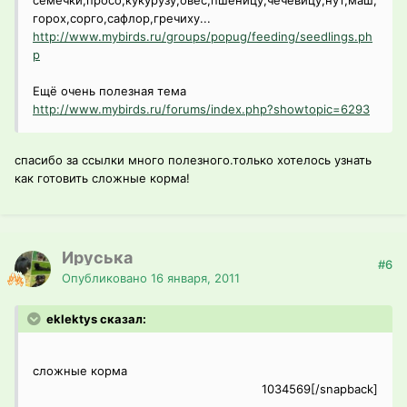
семечки,просо,кукурузу,овёс,пшеницу,чечевицу,нут,маш,
горох,сорго,сафлор,гречиху...
http://www.mybirds.ru/groups/popug/feeding/seedlings.ph
p
Ещё очень полезная тема
http://www.mybirds.ru/forums/index.php?showtopic=6293
спасибо за ссылки много полезного.только хотелось узнать
как готовить сложные корма!
Ируська
#6
Опубликовано
16 января, 2011
eklektys сказал:
сложные корма
1034569[/snapback]