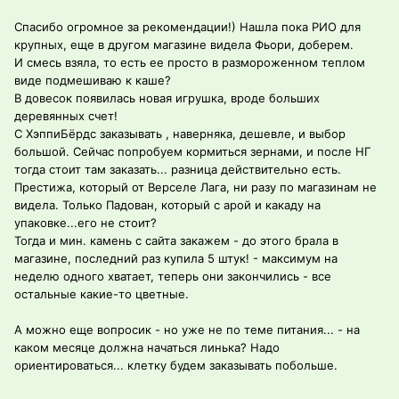
Спасибо огромное за рекомендации!) Нашла пока РИО для
крупных, еще в другом магазине видела Фьори, доберем.
И смесь взяла, то есть ее просто в размороженном теплом
виде подмешиваю к каше?
В довесок появилась новая игрушка, вроде больших
деревянных счет!
С ХэппиБёрдс заказывать , наверняка, дешевле, и выбор
большой. Сейчас попробуем кормиться зернами, и после НГ
тогда стоит там заказать... разница действительно есть.
Престижа, который от Верселе Лага, ни разу по магазинам не
видела. Только Падован, который с арой и какаду на
упаковке...его не стоит?
Тогда и мин. камень с сайта закажем - до этого брала в
магазине, последний раз купила 5 штук! - максимум на
неделю одного хватает, теперь они закончились - все
остальные какие-то цветные.
А можно еще вопросик - но уже не по теме питания... - на
каком месяце должна начаться линька? Надо
ориентироваться... клетку будем заказывать побольше.