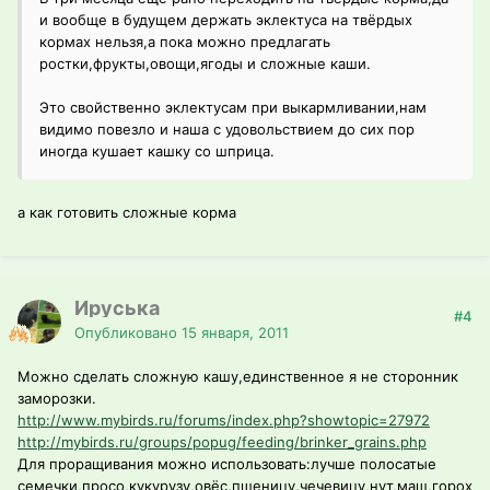
и вообще в будущем держать эклектуса на твёрдых
кормах нельзя,а пока можно предлагать
ростки,фрукты,овощи,ягоды и сложные каши.
Это свойственно эклектусам при выкармливании,нам
видимо повезло и наша с удовольствием до сих пор
иногда кушает кашку со шприца.
а как готовить сложные корма
Ируська
#4
Опубликовано
15 января, 2011
Можно сделать сложную кашу,единственное я не сторонник
заморозки.
http://www.mybirds.ru/forums/index.php?showtopic=27972
http://mybirds.ru/groups/popug/feeding/brinker_grains.php
Для проращивания можно использовать:лучше полосатые
семечки,просо,кукурузу,овёс,пшеницу,чечевицу,нут,маш,горох