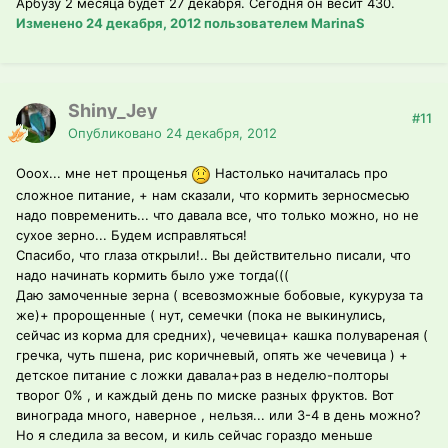
Арбузу 2 месяца будет 27 декабря. Сегодня он весит 430.
Изменено
24 декабря, 2012
пользователем MarinaS
Shiny_Jey
#11
Опубликовано
24 декабря, 2012
Ооох... мне нет прощенья
Настолько начиталась про
сложное питание, + нам сказали, что кормить зерносмесью
надо повременить... что давала все, что только можно, но не
сухое зерно... Будем исправляться!
Спасибо, что глаза открыли!.. Вы действительно писали, что
надо начинать кормить было уже тогда(((
Даю замоченные зерна ( всевозможные бобовые, кукуруза та
же)+ пророщенные ( нут, семечки (пока не выкинулись,
сейчас из корма для средних), чечевица+ кашка полувареная (
гречка, чуть пшена, рис коричневый, опять же чечевица ) +
детское питание с ложки давала+раз в неделю-полторы
творог 0% , и каждый день по миске разных фруктов. Вот
винограда много, наверное , нельзя... или 3-4 в день можно?
Но я следила за весом, и киль сейчас гораздо меньше