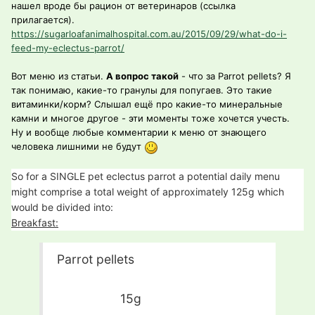
нашел вроде бы рацион от ветеринаров (ссылка
прилагается).
https://sugarloafanimalhospital.com.au/2015/09/29/what-do-i-
feed-my-eclectus-parrot/
Вот меню из статьи.
А вопрос такой
- что за Parrot pellets? Я
так понимаю, какие-то гранулы для попугаев. Это такие
витаминки/корм? Слышал ещё про какие-то минеральные
камни и многое другое - эти моменты тоже хочется учесть.
Ну и вообще любые комментарии к меню от знающего
человека лишними не будут
So for a SINGLE pet eclectus parrot a potential daily menu
might comprise a total weight of approximately 125g which
would be divided into:
Breakfast:
Parrot pellets
15g