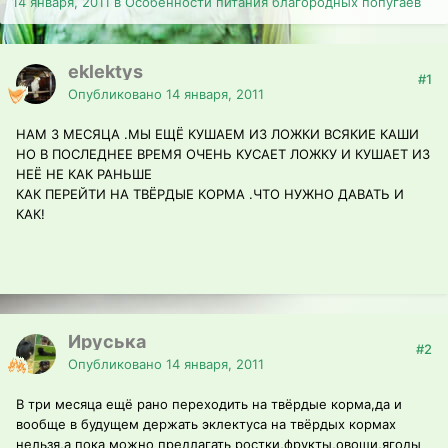
14 января, 2011
в
Особенности питания благородных попугаев
eklektys
#1
Опубликовано
14 января, 2011
НАМ 3 МЕСЯЦА .МЫ ЕЩЁ КУШАЕМ ИЗ ЛОЖКИ ВСЯКИЕ КАШИ
НО В ПОСЛЕДНЕЕ ВРЕМЯ ОЧЕНЬ КУСАЕТ ЛОЖКУ И КУШАЕТ ИЗ
НЕЁ НЕ КАК РАНЬШЕ
КАК ПЕРЕЙТИ НА ТВЁРДЫЕ КОРМА .ЧТО НУЖНО ДАВАТЬ И
КАК!
Ируська
#2
Опубликовано
14 января, 2011
В три месяца ещё рано переходить на твёрдые корма,да и
вообще в будущем держать эклектуса на твёрдых кормах
нельзя,а пока можно предлагать ростки,фрукты,овощи,ягоды