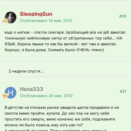
SleepingSun
#20
Опубликовано
14 мая, 2010
еще о нитках - слеток снегиря, пробоющий все на зуб замотал
тоненькую нейлоновую нитку от обтрепанных тор себе... НА
ЯЗЫК. Корень языка-то как бы вилкой - вот там и замотал.
Хорошо, я была дома. Снимать было ОЧЕНЬ тяжко)
2 недели спустя...
Нала333
#21
Опубликовано
26 мая, 2010
В детстве на птичьем рынке увидела щегла продавали и не
смогла мимо пройти, купила. До сих пор не могу себе
простить его смерть, виню конечно же себя, подскажите
можно ли было помочь ему хоть как-то?
А ситуация была такая. Птицу оставили одну дома на