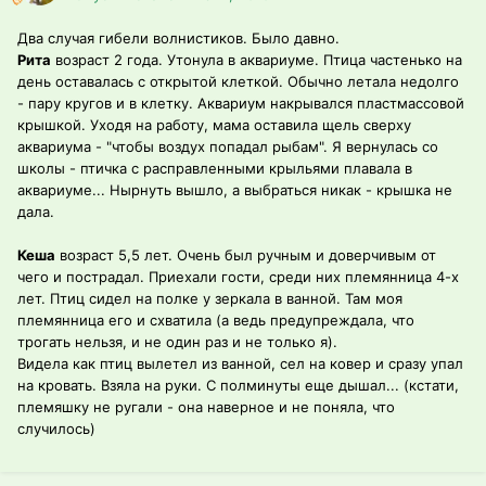
Два случая гибели волнистиков. Было давно.
Рита
возраст 2 года. Утонула в аквариуме. Птица частенько на
день оставалась с открытой клеткой. Обычно летала недолго
- пару кругов и в клетку. Аквариум накрывался пластмассовой
крышкой. Уходя на работу, мама оставила щель сверху
аквариума - "чтобы воздух попадал рыбам". Я вернулась со
школы - птичка с расправленными крыльями плавала в
аквариуме... Нырнуть вышло, а выбраться никак - крышка не
дала.
Кеша
возраст 5,5 лет. Очень был ручным и доверчивым от
чего и пострадал. Приехали гости, среди них племянница 4-х
лет. Птиц сидел на полке у зеркала в ванной. Там моя
племянница его и схватила (а ведь предупреждала, что
трогать нельзя, и не один раз и не только я).
Видела как птиц вылетел из ванной, сел на ковер и сразу упал
на кровать. Взяла на руки. С полминуты еще дышал... (кстати,
племяшку не ругали - она наверное и не поняла, что
случилось)