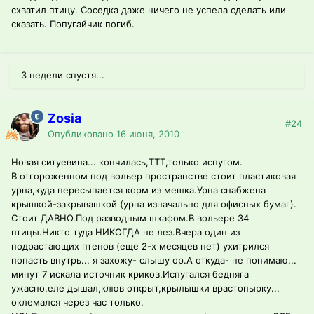
схватил птицу. Соседка даже ничего не успела сделать или
сказать. Попугайчик погиб.
3 недели спустя...
Zosia
#24
Опубликовано
16 июня, 2010
Новая ситуевина... кончилась,ТТТ,только испугом.
В отгороженном под вольер пространстве стоит пластиковая
урна,куда пересыпается корм из мешка.Урна снабжена
крышкой-закрывашкой (урна изначально для офисных бумаг).
Стоит ДАВНО.Под разводным шкафом.В вольере 34
птицы.Никто туда НИКОГДА не лез.Вчера один из
подрастающих птенов (еще 2-х месяцев нет) ухитрился
попасть внутрь... я захожу- слышу ор.А откуда- не понимаю...
минут 7 искала источник криков.Испугался бедняга
ужасно,еле дышал,клюв открыт,крылышки врастопырку...
оклемался через час только.