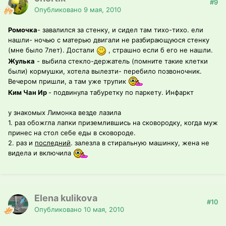
#9
Опубликовано
9 мая, 2010
Ромочка
- завалился за стенку, и сидел там тихо-тихо. ели
нашли- ночью с матерью двигали не разбирающуюся стенку
(мне было 7лет). Достали
, страшно если б его не нашли.
Жулька
- выбила стекло-держатель (помните такие клетки
были) кормушки, хотела вылезти- перебило позвоночник.
Вечером пришли, а там уже трупик
Ким Чан Ир
- подвинула табуретку по паркету. Инфаркт
у знакомых Лимонка везде лазила
1. раз обожгла лапки приземлившись на сковородку, когда муж
принес на стол себе еды в сковороде.
2. раз и
последний
. залезла в стиральную машинку, жена не
видела и включила
Elena kulikova
#10
Опубликовано
10 мая, 2010