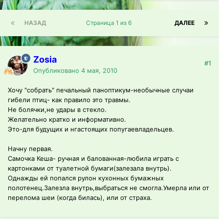
НАЗАД
Страница 1 из 6
ДАЛЕЕ
Zosia
#1
Опубликовано
4 мая, 2010
Хочу "собрать" печальный паноптикум-необычные случаи
гибели птиц- как правило это травмы.
Не болячки,не удары в стекло.
Желательно кратко и информативно.
Это-для будущих и нгастоящих попугаевладельцев.
Начну первая.
Самочка Кеша- ручная и балованная-любила играть с
картонками от туалетной бумаги(залезала внутрь).
Однажды ей попался рулон кухонных бумажных
полотенец.Залезла внутрь,выбраться не смогла.Умерла или от
перелома шеи (когда билась), или от страха.