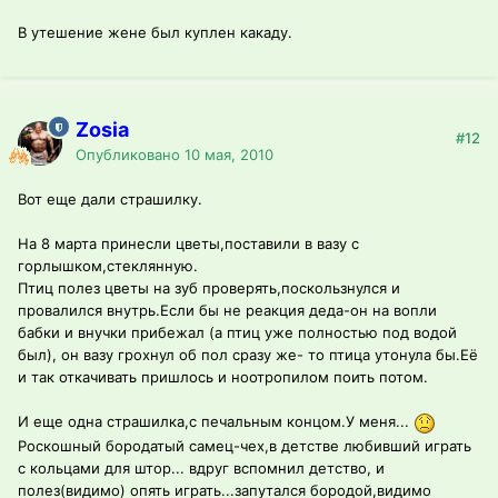
В утешение жене был куплен какаду.
Zosia
#12
Опубликовано
10 мая, 2010
Вот еще дали страшилку.
На 8 марта принесли цветы,поставили в вазу с
горлышком,стеклянную.
Птиц полез цветы на зуб проверять,поскользнулся и
провалился внутрь.Если бы не реакция деда-он на вопли
бабки и внучки прибежал (а птиц уже полностью под водой
был), он вазу грохнул об пол сразу же- то птица утонула бы.Её
и так откачивать пришлось и ноотропилом поить потом.
И еще одна страшилка,с печальным концом.У меня...
Роскошный бородатый самец-чех,в детстве любивший играть
с кольцами для штор... вдруг вспомнил детство, и
полез(видимо) опять играть...запутался бородой,видимо