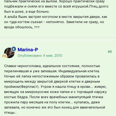
пальчик практически на вылом. Хорошо практически сразу
подбежали и сняли его вместе со всей игрушкой.Птиц долго
был в шоке, а еще больно.
А альба Яшик застрял коготком в месте закрытия двери, как
он туда когтем съехал - непонятно. Заметили не сразу, но
вроде обошлось, ттт
Marina-P
#6
Опубликовано
4 мая, 2010
Славка-черноголовка, идеальное состояние, полностью
перелинявшая и уже запевшая. Индивидуальная клетка.
Ночью её лапка непостижимым образом провалилась в
микрощель между закрытой дверкой клетки и дверным
проёмом(Ферпласт). Утром я нашла птицу в крови... живую,
висящую на микрокусочке кожи лапки и с торчащей наружу
костью бедра. После всех врачебных манипуляций птичка
прожила пару месяцев на полу клетки... купалась, даже
запевала, но конечно же это был конец для замечательной
птицы..