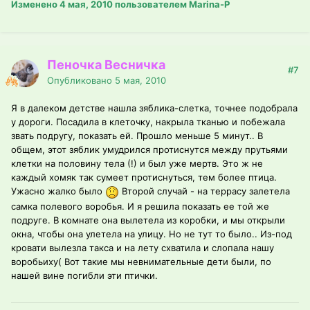
Изменено
4 мая, 2010
пользователем Marina-P
Пеночка Весничка
#7
Опубликовано
5 мая, 2010
Я в далеком детстве нашла зяблика-слетка, точнее подобрала
у дороги. Посадила в клеточку, накрыла тканью и побежала
звать подругу, показать ей. Прошло меньше 5 минут.. В
общем, этот зяблик умудрился протиснутся между прутьями
клетки на половину тела (!) и был уже мертв. Это ж не
каждый хомяк так сумеет протиснуться, тем более птица.
Ужасно жалко было
Второй случай - на террасу залетела
самка полевого воробья. И я решила показать ее той же
подруге. В комнате она вылетела из коробки, и мы открыли
окна, чтобы она улетела на улицу. Но не тут то было.. Из-под
кровати вылезла такса и на лету схватила и слопала нашу
воробьиху( Вот такие мы невнимательные дети были, по
нашей вине погибли эти птички.