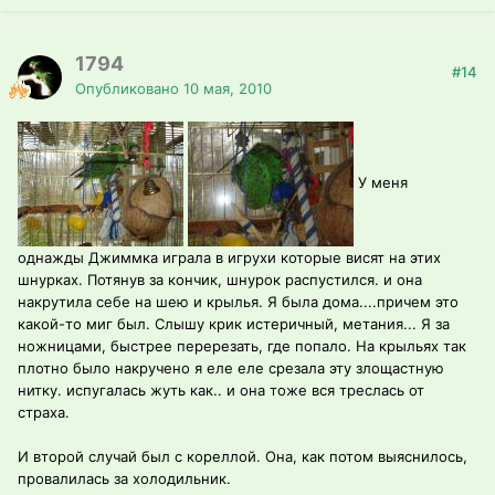
1794
#14
Опубликовано
10 мая, 2010
У меня
однажды Джиммка играла в игрухи которые висят на этих
шнурках. Потянув за кончик, шнурок распустился. и она
накрутила себе на шею и крылья. Я была дома....причем это
какой-то миг был. Слышу крик истеричный, метания... Я за
ножницами, быстрее перерезать, где попало. На крыльях так
плотно было накручено я еле еле срезала эту злощастную
нитку. испугалась жуть как.. и она тоже вся треслась от
страха.
И второй случай был с кореллой. Она, как потом выяснилось,
провалилась за холодильник.