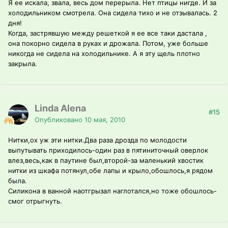
Я ее искала, звала, весь дом перерыла. Нет птицы нигде. И за
холодильником смотрела. Она сидела тихо и не отзывалась. 2
дня!
Когда, застрявшую между решеткой я ее все таки дастала ,
она покорно сидела в руках и дрожала. Потом, уже больше
никогда не сидела на холодильнике. А я эту щель плотно
закрыла.
Linda Alena
#15
Опубликовано
10 мая, 2010
Нитки,ох уж эти нитки.Два раза дрозда по молодости
выпутывать приходилось-один раз в пятиниточный оверлок
влез,весь,как в паутине был,второй-за маленький хвостик
нитки из шкафа потянул,обе лапы и крыло,обошлось,я рядом
была.
Силикона в ванной наотгрызал наглотался,но тоже обошлось-
смог отрыгнуть.