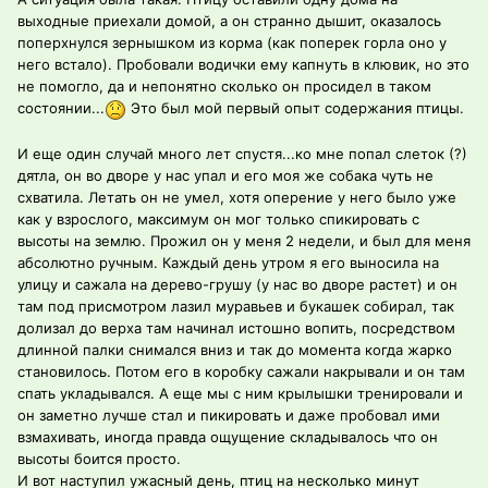
выходные приехали домой, а он странно дышит, оказалось
поперхнулся зернышком из корма (как поперек горла оно у
него встало). Пробовали водички ему капнуть в клювик, но это
не помогло, да и непонятно сколько он просидел в таком
состоянии...
Это был мой первый опыт содержания птицы.
И еще один случай много лет спустя...ко мне попал слеток (?)
дятла, он во дворе у нас упал и его моя же собака чуть не
схватила. Летать он не умел, хотя оперение у него было уже
как у взрослого, максимум он мог только спикировать с
высоты на землю. Прожил он у меня 2 недели, и был для меня
абсолютно ручным. Каждый день утром я его выносила на
улицу и сажала на дерево-грушу (у нас во дворе растет) и он
там под присмотром лазил муравьев и букашек собирал, так
долизал до верха там начинал истошно вопить, посредством
длинной палки снимался вниз и так до момента когда жарко
становилось. Потом его в коробку сажали накрывали и он там
спать укладывался. А еще мы с ним крылышки тренировали и
он заметно лучше стал и пикировать и даже пробовал ими
взмахивать, иногда правда ощущение складывалось что он
высоты боится просто.
И вот наступил ужасный день, птиц на несколько минут