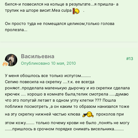
бился-и повесился на кольце в результате...я пришла- а
трупик на шторе висит.Mea culpa
.
Он просто туда не помещался целиком,только голова
пролезла...
Васильевна
#13
Опубликовано
10 мая, 2010
У меня обошлось все только испугом........
Сепию повесила на скрепку ....т.к. ее всегда
роняют..проделала маленькую дырочку и из скрепки сделала
крючек .... хорошо в комнате была,телик смотрела .....думаю
что это попугай летает в одном углу клетки ??? Пошла
поближе посмотреть ,а он каким то образом нанизался тоже
на эту скрепку нижней частью клюва
проколов при
этом кожу....... только почему крови не было ,понять не могу
......пришлось в срочном порядке снимать висельника........