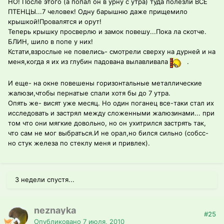
НО! После этого (а попал он в урну с утра) туда полезли ВСЕ
ПТЕНЦЫ...7 человек! Одну барышню даже прищемило
крышкой!Провалятся и орут!
Теперь крышку просверлю и замок повешу...Пока ла скотче.
БЛИН, шило в попе у них!
Кстати,взрослые не повелись- смотрели сверху на дурней и на
меня,когда я их из глубин падована вылавливала
.
И еще- на окне повешены горизонтальные металлические
жалюзи,чтобы пернатые спали хотя бы до 7 утра.
Опять же- висят уже месяц. Но один поганец все-таки стал их
исследовать и застрял между сложенными жалюзинами... при
том что они мягкие довольно, но он ухитрился застрять так,
что сам не мог выбраться.И не орал,но бился сильно (собсс-
но стук железа по стеклу меня и привлек).
3 недели спустя...
neznayka
#25
Опубликовано
7 июля, 2010