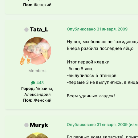
Пол:
Женский
Tata_L
Опубликовано
31 января, 2009
Ну вот, мы больше не "ожидающи
Вчера разбила последнее яйцо.
Итог первой кладки:
-было 8 яиц
Members
-вылупилось 5 птенцов
-первые 3 не вылупились, в яйц
448
Город:
Украина,
Александрия
Всем удачных кладок!
Пол:
Женский
Muryk
Опубликовано
31 января, 2009
(изм
Во первых всем здрасьте), прия