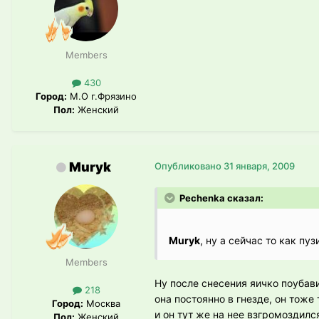
Members
430
Город:
М.О г.Фрязино
Пол:
Женский
Muryk
Опубликовано
31 января, 2009
Pechenka сказал:
Muryk
, ну а сейчас то как пу
Members
Ну после снесения яичко поубави
218
она постоянно в гнезде, он тоже 
Город:
Москва
и он тут же на нее взгромоздилс
Пол:
Женский