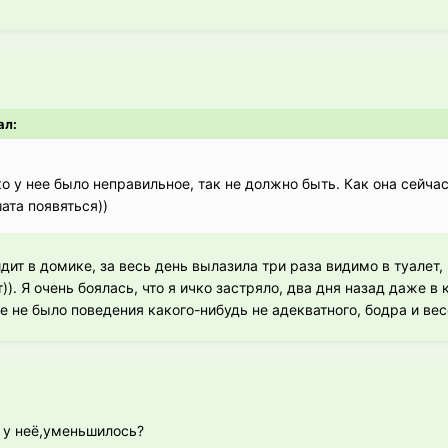
ал:
ко у нее было неправильное, так не должно быть. Как она сейчас
ата появяться))
ит в домике, за весь день вылазила три раза видимо в туалет, 
)). Я очень боялась, что я ичко застряло, два дня назад даже в
е не было поведения какого-нибудь не адекватного, бодра и вес
ко у неё,уменьшилось?