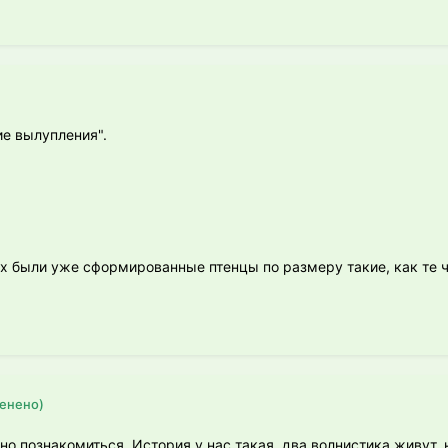
е вылупления".
ах были уже сформированные птенцы по размеру такие, как те 
енено)
тно познакомиться. История у нас такая, два волнистика живут,