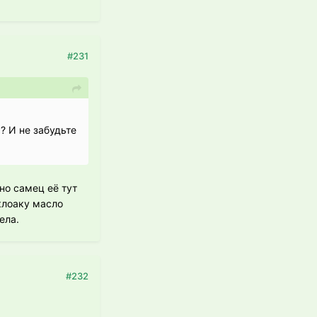
#231
? И не забудьте
но самец её тут
 клоаку масло
ела.
#232