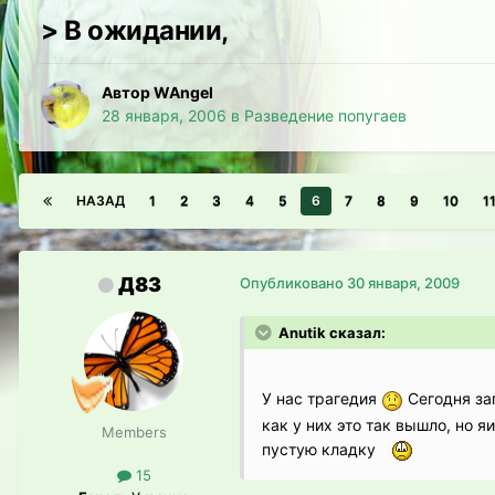
> В ожидании,
Автор WAngel
28 января, 2006
в
Разведение попугаев
НАЗАД
1
2
3
4
5
6
7
8
9
10
1
Д83
Опубликовано
30 января, 2009
Anutik сказал:
У нас трагедия
Сегодня заг
как у них это так вышло, но 
Members
пустую кладку
15