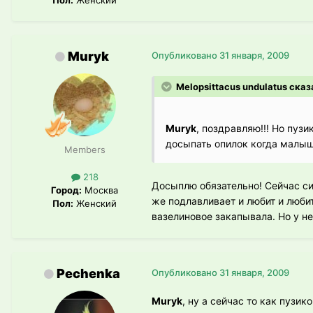
Muryk
Опубликовано
31 января, 2009
Melopsittacus undulatus сказ
Muryk
, поздравляю!!! Но пузи
досыпать опилок когда малыш
Members
218
Досыплю обязательно! Сейчас сид
Город:
Москва
же подлавливает и любит и любит
Пол:
Женский
вазелиновое закапывала. Но у не
Pechenka
Опубликовано
31 января, 2009
Muryk
, ну а сейчас то как пузи