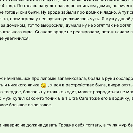
 4 года. Пыталась пару лет назад повесить им домик, но ничего
не готовы они были. Ну вроде забыли про домик и ладно. А тут 
-то, посмотрела у нее пузико увеличилось чуть. Я мужу давай 
 за домиком, тот то выбросили, думали ну не хотят так не хотят
нтального вида. Сначало вроде не реагировали, потом начали п
ще увеличился.
уж начитавшись про липомы запаниковала, брала в руки обслед
ть и никакого яичка
, я вся в растройствах была, вчера опять
то твердое, боялась ну столько ходит, может разродиться не мо
 муж купил какой-то тоник 8 в 1 Ultra Care тоже его в водичку,
акое большое плюс голое.
 наверно не должна давать Трошке себя топтать, а ту ля мур бе