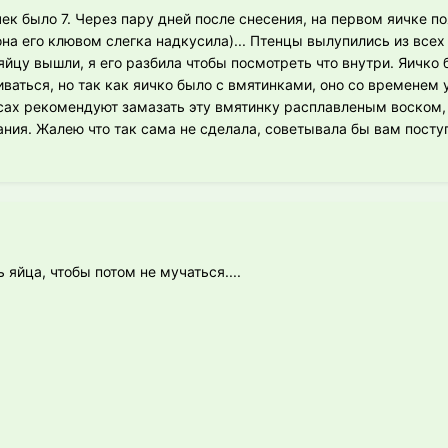
чек было 7. Через пару дней после снесения, на первом яичке п
на его клювом слегка надкусила)... Птенцы вылупились из всех 
яйцу вышли, я его разбила чтобы посмотреть что внутри. Яичко 
аться, но так как яичко было с вмятинками, оно со временем у
усах рекомендуют замазать эту вмятинку расплавленым воском
ния. Жалею что так сама не сделала, советывала бы вам посту
 яйца, чтобы потом не мучаться....