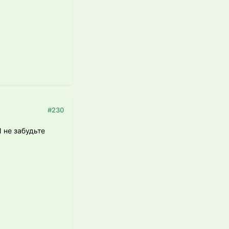
#230
И не забудьте