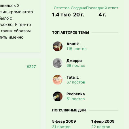
оявилось 2
Ответов
Создана
Последний ответ
яиц кроме этого.
1.4 тыс
20 г.
4 г.
было с
сохло. Я где-то
, таким образом
ТОП АВТОРОВ ТЕМЫ
пить именно
Anutik
115 постов
Джерри
69 постов
#227
Tata_L
67 постов
Pechenka
51 постов
ПОПУЛЯРНЫЕ ДНИ
5 февр 2009
1 февр 2009
31 постов
22 постов