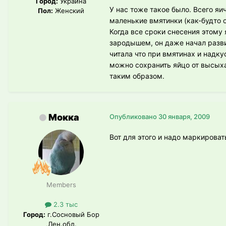
Город:
Украина
У нас тоже такое было. Всего яи
Пол:
Женский
маленькие вмятинки (как-будто о
Когда все сроки снесения этому 
зародышем, он даже начал развив
читала что при вмятинах и надк
можно сохранить яйцо от высыха
таким образом.
Мокка
Опубликовано
30 января, 2009
Вот для этого и надо маркировать
Members
2.3 тыс
Город:
г.Сосновый Бор
,Лен.обл.