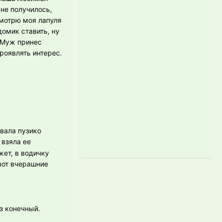
 не получилось,
смотрю моя лапуля
домик ставить, ну
. Муж принес
роявлять интерес.
овала пузико
 взяла ее
жет, в водичку
 вот вчерашние
з конечный.