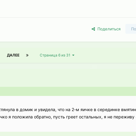
Поделиться
По
1
ДАЛЕЕ
Страница 6 из 31
лянула в домик и увидела, что на 2-м яичке в серединке вмяти
яичко я положила обратно, пусть греет остальных, я не переживу