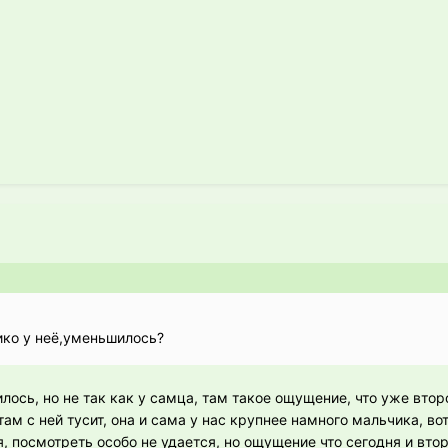
зико у неё,уменьшилось?
лось, но не так как у самца, там такое ощущение, что уже втор
там с ней тусит, она и сама у нас крупнее намного мальчика, во
я, посмотреть особо не удается, но ощущение что сегодня и втор