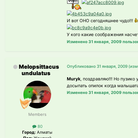
И вот ОНО сегодняшнее чудо!!!
У кого какие соображения насчет
Изменено
31 января, 2009
пользо
Melopsittacus
Опубликовано
31 января, 2009
(изм
undulatus
Muryk
, поздравляю!!! Но пузико
досыпать опилок когда малышата
Изменено
31 января, 2009
пользов
Members
80
Город:
Алматы
Пол:
Женский