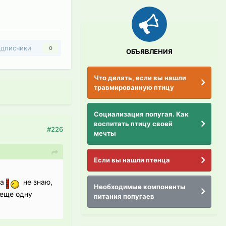
дписчики
0
ОБЪЯВЛЕНИЯ
Что делать, если вы нашли
травмированную птицу
Социализация попугая. Как
воспитать птицу своей
#226
мечты
Если вы нашли птенца
на
не знаю,
Необходимые компоненты
 еще одну
питания попугаев