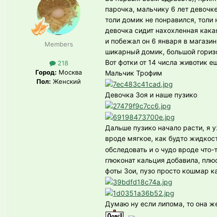
парочка, мальчику 6 лет девочке
толи домик не понравился, толи 
девочка сидит нахохленная какая
и побежал он 6 января в магазин
Members
шикарный домик, большой горизо
Вот фотки от 14 числа животик е
218
Город:
Москва
Мальчик Трофим
Пол:
Женский
Девочка Зоя и наше пузико
Дальше пузико начало расти, я 
вроде мягкое, как будто жидкос
обследовать и о чудо вроде что-
глюконат кальция добавила, плюс
фоты Зои, пузо просто кошмар к
Думаю ну если липома, то она же