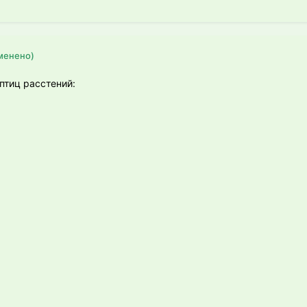
менено)
птиц расстений: