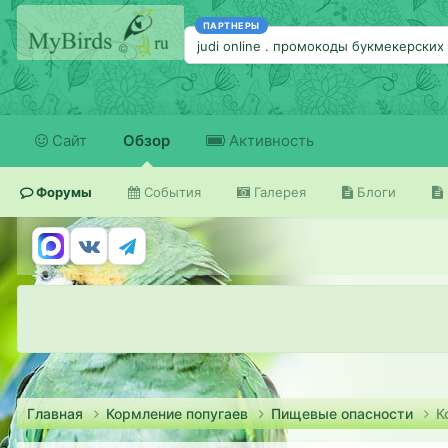
ПАРТНЕРЫ
judi online
.
промокоды букмекерских 
Сайт
Обзор
Активность
Форумы
События
Галерея
Блоги
Главная
Кормление попугаев
Пищевые опасности
К