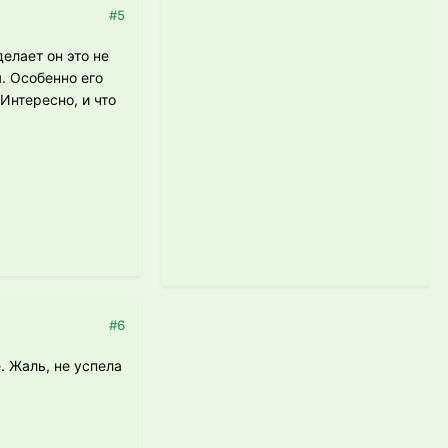
#5
делает он это не
я. Особенно его
Интересно, и что
#6
. Жаль, не успела