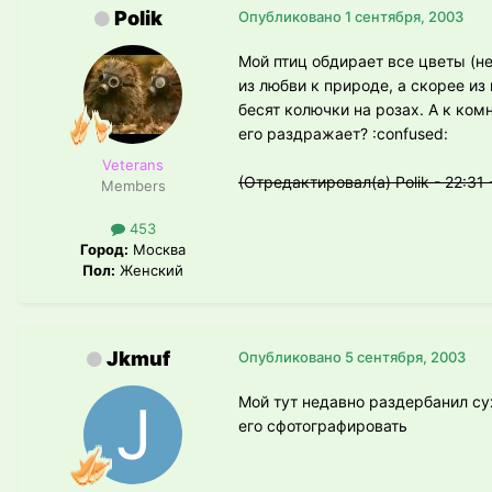
Polik
Опубликовано
1 сентября, 2003
Мой птиц обдирает все цветы (не
из любви к природе, а скорее из
бесят колючки на розах. А к ком
его раздражает? :confused:
Veterans
(Отредактировал(а) Polik - 22:31 -
Members
453
Город:
Москва
Пол:
Женский
Jkmuf
Опубликовано
5 сентября, 2003
Мой тут недавно раздербанил су
его сфотографировать