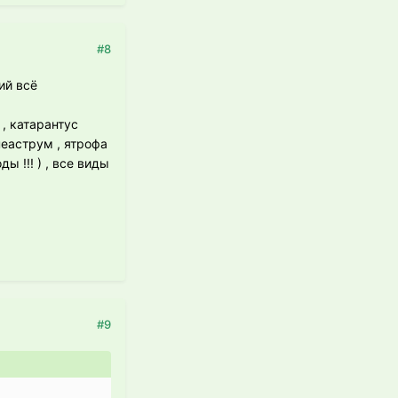
#8
ий всё
 , катарантус
ипеаструм , ятрофа
ы !!! ) , все виды
#9