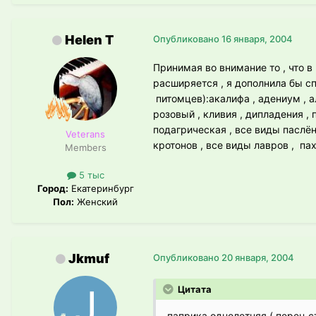
Helen T
Опубликовано
16 января, 2004
Принимая во внимание то , что 
расширяется , я дополнила бы сп
питомцев):акалифа , адениум , а
розовый , кливия , дипладения , 
подагрическая , все виды паслёна
Veterans
кротонов , все виды лавров , па
Members
5 тыс
Город:
Екатеринбург
Пол:
Женский
Jkmuf
Опубликовано
20 января, 2004
Цитата
паприка однолетняя ( перец 