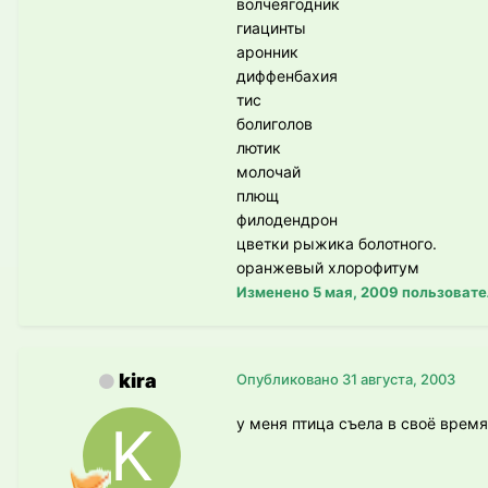
волчеягодник
гиацинты
аронник
диффенбахия
тис
болиголов
лютик
молочай
плющ
филодендрон
цветки рыжика болотного.
оранжевый хлорофитум
Изменено
5 мая, 2009
пользовател
kira
Опубликовано
31 августа, 2003
у меня птица съела в своё время 