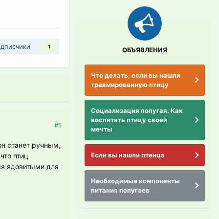
дписчики
1
ОБЪЯВЛЕНИЯ
Что делать, если вы нашли
травмированную птицу
Социализация попугая. Как
воспитать птицу своей
#1
мечты
он станет ручным,
Если вы нашли птенца
 что птиц
ься ядовитыми для
Необходимые компоненты
питания попугаев