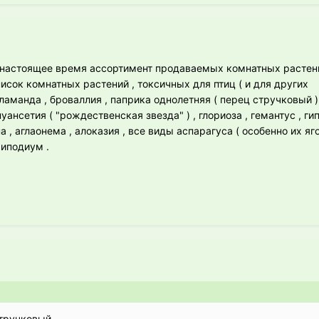
в настоящее время ассортимент продаваемых комнатных растен
исок комнатных растений , токсичных для птиц ( и для других
ламанда , броваллия , паприка однолетняя ( перец стручковый )
пуансетия ( "рождественская звезда" ) , глориоза , гемантус , г
 , аглаонема , алоказия , все виды аспарагуса ( особенно их ягод
хиподиум .
стручковый