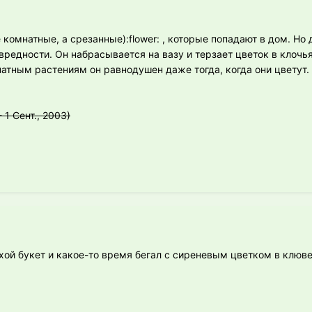
 комнатные, а срезанные):flower: , которые попадают в дом. Но 
 вредности. Он набрасывается на вазу и терзает цветок в клочь
натным растениям он равнодушен даже тогда, когда они цветут. 
 1 Сент., 2003)
хой букет и какое-то время бегал с сиреневым цветком в клюве