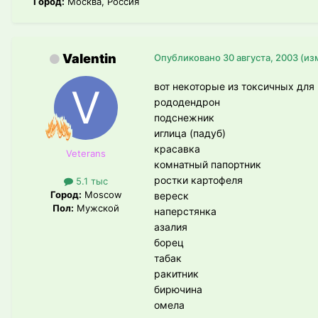
Город:
Москва, Россия
Valentin
Опубликовано
30 августа, 2003
(из
вот некоторые из токсичных для 
рододендрон
подснежник
иглица (падуб)
красавка
Veterans
комнатный папортник
ростки картофеля
5.1 тыс
Город:
Moscow
вереск
Пол:
Мужской
наперстянка
азалия
борец
табак
ракитник
бирючина
омела