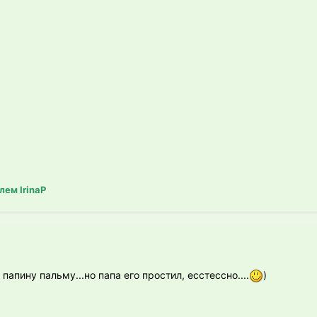
ем IrinaP
папину пальму...но папа его простил, есстессно....
)