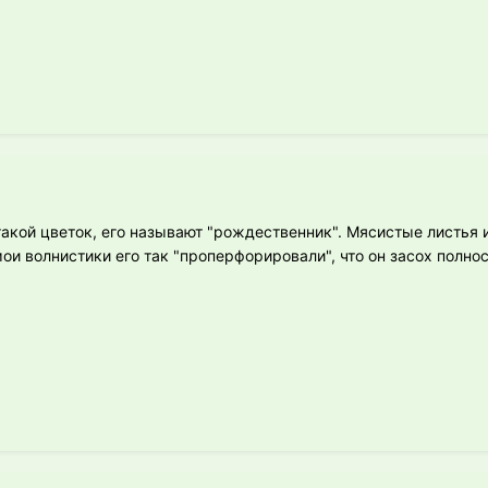
 такой цветок, его называют "рождественник". Мясистые листья
мои волнистики его так "проперфорировали", что он засох полн