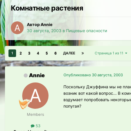
Комнатные растения
Автор Annie
30 августа, 2003
в
Пищевые опасности
1
2
3
4
5
6
ДАЛЕЕ
Страница 1 из 11
Annie
Опубликовано
30 августа, 2003
Поскольку Джуффина мы не плани
возник вот какой вопрос... В ком
вздумает попробовать некоторые
попугая?
Members
53