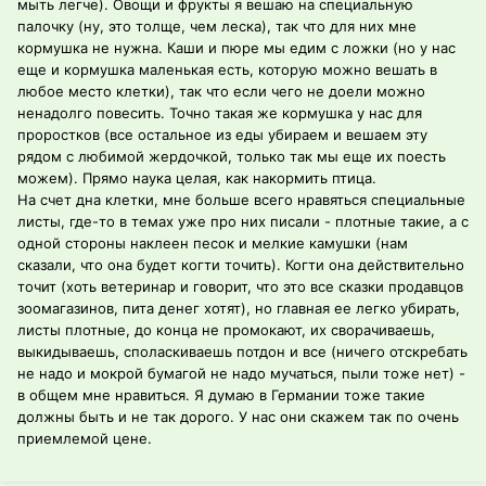
мыть легче). Овощи и фрукты я вешаю на специальную
палочку (ну, это толще, чем леска), так что для них мне
кормушка не нужна. Каши и пюре мы едим с ложки (но у нас
еще и кормушка маленькая есть, которую можно вешать в
любое место клетки), так что если чего не доели можно
ненадолго повесить. Точно такая же кормушка у нас для
проростков (все остальное из еды убираем и вешаем эту
рядом с любимой жердочкой, только так мы еще их поесть
можем). Прямо наука целая, как накормить птица.
На счет дна клетки, мне больше всего нравяться специальные
листы, где-то в темах уже про них писали - плотные такие, а с
одной стороны наклеен песок и мелкие камушки (нам
сказали, что она будет когти точить). Когти она действительно
точит (хоть ветеринар и говорит, что это все сказки продавцов
зоомагазинов, пита денег хотят), но главная ее легко убирать,
листы плотные, до конца не промокают, их сворачиваешь,
выкидываешь, споласкиваешь потдон и все (ничего отскребать
не надо и мокрой бумагой не надо мучаться, пыли тоже нет) -
в общем мне нравиться. Я думаю в Германии тоже такие
должны быть и не так дорого. У нас они скажем так по очень
приемлемой цене.