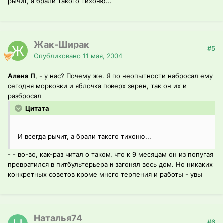
рычит, а брали такого тихоню...
Жак-Ширак
#5
Опубликовано
11 мая, 2004
Алена П
, - у нас? Почему же. Я по неопытности набросал ему
сегодня морковки и яблочка поверх зерен, так он их и
разбросал
Цитата
И всегда рычит, а брали такого тихоню...
- - во-во, как-раз читал о таком, что к 9 месяцам он из попугая
превратился в питбультерьера и загонял весь дом. Но никаких
конкретных советов кроме много терпения и работы - увы
Наталья74
#6