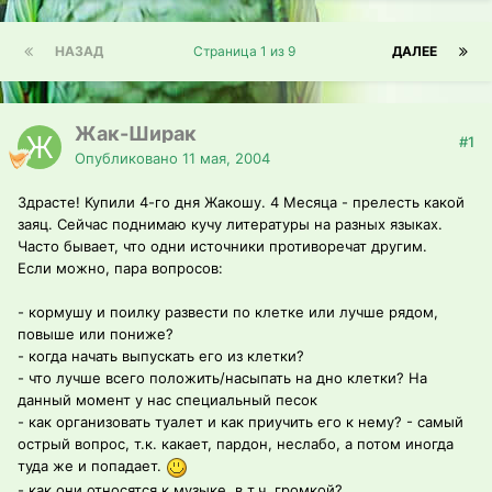
НАЗАД
Страница 1 из 9
ДАЛЕЕ
Жак-Ширак
#1
Опубликовано
11 мая, 2004
Здрасте! Купили 4-го дня Жакошу. 4 Месяца - прелесть какой
заяц. Сейчас поднимаю кучу литературы на разных языках.
Часто бывает, что одни источники противоречат другим.
Если можно, пара вопросов:
- кормушу и поилку развести по клетке или лучше рядом,
повыше или пониже?
- когда начать выпускать его из клетки?
- что лучше всего положить/насыпать на дно клетки? На
данный момент у нас специальный песок
- как организовать туалет и как приучить его к нему? - самый
острый вопрос, т.к. какает, пардон, неслабо, а потом иногда
туда же и попадает.
- как они относятся к музыке, в т.ч. громкой?