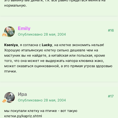
это выкинутые деньги, т.к. все равно придеться менять на
нормальную.
Emily
#16
Опубликовано
28 мая, 2004
Kseniya
, я согласна с
Lucky
, на клетке экономить нельзя!
Хорошую итальянскую клетку сильно дешевле чем на
мастуник вы не найдете, а китайская или польская, кроме
того, что она может не выдержать напора клювика жако,
может оказаться оцинкованной, а это прямая угроза здоровью
птички.
Ира
#17
Опубликовано
28 мая, 2004
мы покупали клетку на птичке - вот такую
клетки.ру/kapriz.shtml