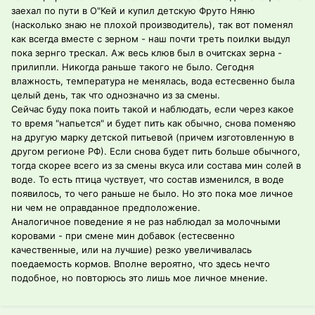
заехал по пути в О"Кей и купил детскую Фруто Няню
(насколько знаю не плохой производитель), так вот поменял
как всегда вместе с зерном - наш почти треть поилки выдул
пока зернго трескал. Аж весь клюв был в очитсках зерна -
прилипли. Никогда раньше такого не было. Сегодня
влажность, температура не менялась, вода естесвенно была
целый день, так что однозначно из за смены.
Сейчас буду пока поить такой и наблюдать, если через какое
то время "напьется" и будет пить как обычно, снова поменяю
на другую марку детской питьевой (причем изготовленную в
другом регионе РФ). Если снова будет пить больше обычного,
тогда скорее всего из за смены вкуса или состава мин солей в
воде. То есть птица чуствует, что состав изменился, в воде
появилось, то чего раньше не было. Но это пока мое личное
ни чем не оправданное предположение.
Аналогичное поведение я не раз наблюдал за молочными
коровами - при смене мин добавок (естесвенно
качественные, или на лучшие) резко увеличивалась
поедаемость кормов. Вполне вероятно, что здесь нечто
подобное, но повторюсь это лишь мое личное мнение.