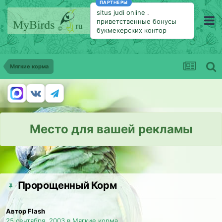
ПАРТНЕРЫ
situs judi online
.
приветственные бонусы
букмекерских контор
Мягкие корма
Место для вашей рекламы
Пророщенный Корм
Автор Flash
25 сентября, 2003
в
Мягкие корма