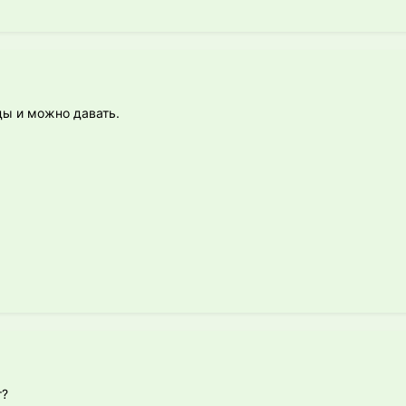
ды и можно давать.
т?