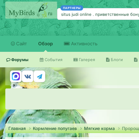
ПАРТНЕРЫ
situs judi online
.
приветственные бон
Сайт
Обзор
Активность
Форумы
События
Галерея
Блоги
Главная
Кормление попугаев
Мягкие корма
Пророщ