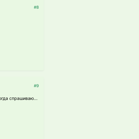
#8
#9
огда спрашиваю...