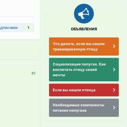
дписчики
1
ОБЪЯВЛЕНИЯ
Что делать, если вы нашли
травмированную птицу
Социализация попугая. Как
воспитать птицу своей
#1
мечты
Если вы нашли птенца
Необходимые компоненты
питания попугаев