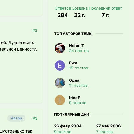
Ответов
Создана
Последний ответ
284
22 г.
7 г.
#2
ТОП АВТОРОВ ТЕМЫ
лей. Лучше всего
Helen T
тельной ценности.
24 постов
Ежи
15 постов
Одна
11 постов
IrinaP
9 постов
ПОПУЛЯРНЫЕ ДНИ
#3
Автор
26 февр 2004
27 май 2006
 шустренько так
9 постов
7 постов