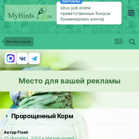
ПАРТНЕРЫ
situs judi online
.
приветственные бонусы
букмекерских контор
Мягкие корма
Место для вашей рекламы
Пророщенный Корм
Автор Flash
25 сентября, 2003
в
Мягкие корма