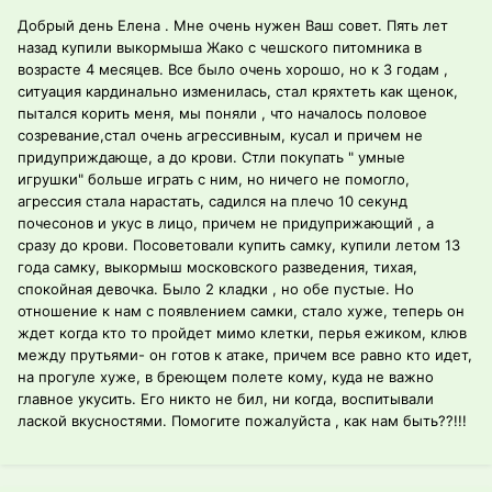
Добрый день Елена . Мне очень нужен Ваш совет. Пять лет
назад купили выкормыша Жако с чешского питомника в
возрасте 4 месяцев. Все было очень хорошо, но к 3 годам ,
ситуация кардинально изменилась, стал кряхтеть как щенок,
пытался корить меня, мы поняли , что началось половое
созревание,стал очень агрессивным, кусал и причем не
придуприждающе, а до крови. Стли покупать " умные
игрушки" больше играть с ним, но ничего не помогло,
агрессия стала нарастать, садился на плечо 10 секунд
почесонов и укус в лицо, причем не придуприжающий , а
сразу до крови. Посоветовали купить самку, купили летом 13
года самку, выкормыш московского разведения, тихая,
спокойная девочка. Было 2 кладки , но обе пустые. Но
отношение к нам с появлением самки, стало хуже, теперь он
ждет когда кто то пройдет мимо клетки, перья ежиком, клюв
между прутьями- он готов к атаке, причем все равно кто идет,
на прогуле хуже, в бреющем полете кому, куда не важно
главное укусить. Его никто не бил, ни когда, воспитывали
лаской вкусностями. Помогите пожалуйста , как нам быть??!!!