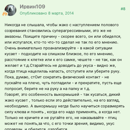
Ирвин109
#8
Опубликовано
8 марта, 2014
Никогда не слышала, чтобы жако с наступлением полового
созревания становились суперагрессивными, это же не
амазоны. Поищите причину - скорее всего, он или обиделся,
или испугался, кто-то что-то сделал не так по его мнению.
Очень внимательно проанализируйте - в какой ситуации
кусает - подходите на слишком близкое, по его мнению,
расстояние к клетке или к его самке, чешете - не так, как он
желает и т.д.Старайтесь не доводить до укуса - видно же,
когда птица нацелилаь напасть, отступите или уберите руку.
Пока, думаю, стОит сократить физический контакт - не
пускайте на плечо, чуть погладили - и прекратите, пусть еще
попросит, берите не на руку а на палку и т.д.
Говорят, это особенность выкормышей - так кусаться, дикий
жако кусает , только если это действительно, на его взгляд,
необходимо. А выкормышу негде было научиться соразмерять
силу клюва и понять , когда его надо применять, а когда нет.
Только не кричите и не ругайте его, не наказывайте - птиц
может не понять,за что, с его точки зрения, видимо, укус
оправдан, и обидится, озлобится.