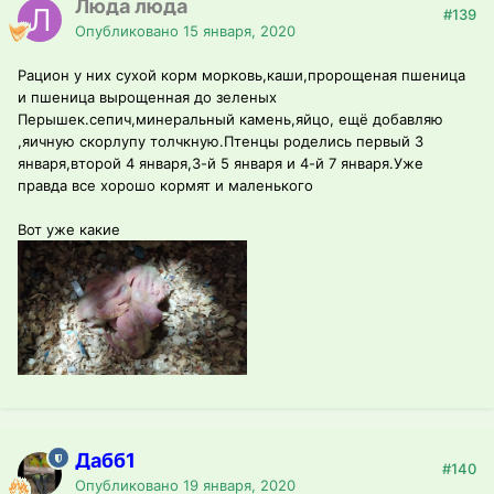
Люда люда
#139
Опубликовано
15 января, 2020
Рацион у них сухой корм морковь,каши,пророщеная пшеница
и пшеница вырощенная до зеленых
Перышек.сепич,минеральный камень,яйцо, ещё добавляю
,яичную скорлупу толчкную.Птенцы роделись первый 3
января,второй 4 января,3-й 5 января и 4-й 7 января.Уже
правда все хорошо кормят и маленького
Вот уже какие
Дабб1
#140
Опубликовано
19 января, 2020