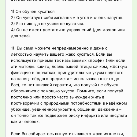
1) Он обучен кусаться.
2) Он чувствует себя загнанным в угол и очень напуган.
3) Его никогда не учили не кусаться.
4) Он не имеет достаточно упражнений (для мозгов или
для тела).
1). Вы сами можете непреднамеренно и даже с
лёгкостью научить вашего жако кусаться. Если вы
используете приёмы так называемых «профи» (или если
эти методы: как-то, ловлю вашей птицы сачком, жёсткую
фиксацию в перчатках, принудительные укусы надетого
на палец твёрдого предмета – использовал кто-то до
Вас), то нет никакой гарантии, что попугай не обучен
обороняться с помощью укусов. Помните, если попугай
постоянно или просто часто вынужден жить в
противоречии с природными потребностями в надёжном
убежище, уединённом укрытии, общении, движении –
он точно так же подвержен риску инфаркта или инсульта
как и человек.
Если Вы собираетесь выпустить вашего жако из клетки,