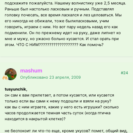
подскажите пожалуйста. Нашему волнистику уже 2,5 месяца.
Раньше был настолько ласковым и ручным. Подставлял
головку почесать, все время ласкался и лез целоваться. Мы
его никогда не обижали, тоже былиласковыми, учим
говорить, играем с ним. Но вот пару недель назад его как
подменили. Он по прежнему идет на руку, даже липнет ко
мне и мужу, но ужасно больно кусается. И стал орать при
этом. ЧТО С НИМ??????????????????? Как помочь?
mashum
#24
Опубликовано
23 апреля, 2009
tusyunchik,
он сам к вам прилетает, а потом кусается, или кусается
только если вы сами к нему подошли и взяли на руку?
как вы с ним играете, какие у него есть игрушки? сколько
часов продолжается темная часть суток (когда птичка
находится в накрытой клетке)?
не беспокоит ли что-то еще, кроме укусов? помет, общий вид,