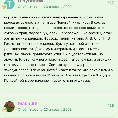
tusyunchik
#27
Опубликовано
23 апреля, 2009
кормим полноценным витаминизированным кормом для
молодых волнистых папугаев Попугайчик юниор. В состав
входит просо, овес, лен, конопля, канареечное семя, семена
луговых трав, подсолнух, орехи, обезвоженные фрукты, а так
же витамины кальций, фосфор, калий, натрий, A, B, C, E, H, D.
Грызет он в основном мелок, бумагу, которой застелено
донышко клетки. Даю ему минеральный корм - смесь
ракушек, песка, древесного угля. Он с удовольствием им
хрустит. Клеточка у него пластиковая, впрочем как и игрушки,
поэтому их он не грызет. Спит на кухне, туда редко кто
заходит после 9 вечера. Хотя бывает и такое что спит с нами в
комнат и ложится после 11 вечера. А встает где то в 6-7 утра.
По крайней мере начинает тарахтеть игрушками.
mashum
#28
Опубликовано
23 апреля, 2009