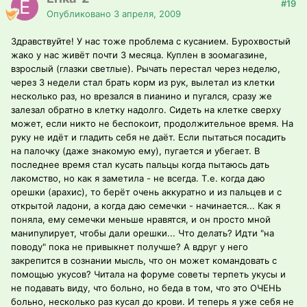
#19
Опубликовано
3 апреля, 2009
Здравствуйте! У нас тоже проблема с кусанием. Бурохвостый
жако у нас живёт почти 3 месяца. Куплен в зоомагазине,
взрослый (глазки светлые). Рычать перестал через неделю,
через 3 недели стал брать корм из рук, вылетал из клетки
несколько раз, но врезался в пианино и пугался, сразу же
залезал обратно в клетку надолго. Сидеть на клетке сверху
может, если никто не беспокоит, продолжительное время. На
руку не идёт и гладить себя не даёт. Если пытаться посадить
на палочку (даже знакомую ему), пугается и убегает. В
последнее время стал кусать пальцы когда пытаюсь дать
лакомство, но как я заметила - не всегда. Т.е. когда даю
орешки (арахис), то берёт очень аккуратно и из пальцев и с
открытой ладони, а когда даю семечки - начинается... Как я
поняла, ему семечки меньше нравятся, и он просто мной
манипулирует, чтобы дали орешки... Что делать? Идти "на
поводу" пока не привыкнет получше? А вдруг у него
закрепится в сознании мысль, что он может командовать с
помощью укусов? Читала на форуме советы терпеть укусы и
не подавать виду, что больно, но беда в том, что это ОЧЕНЬ
больно, несколько раз кусал до крови. И теперь я уже себя не