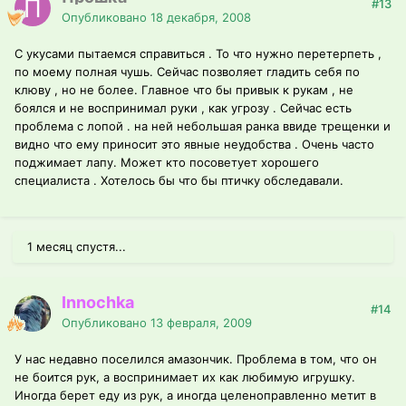
#13
Опубликовано
18 декабря, 2008
С укусами пытаемся справиться . То что нужно перетерпеть ,
по моему полная чушь. Сейчас позволяет гладить себя по
клюву , но не более. Главное что бы привык к рукам , не
боялся и не воспринимал руки , как угрозу . Сейчас есть
проблема с лопой . на ней небольшая ранка ввиде трещенки и
видно что ему приносит это явные неудобства . Очень часто
поджимает лапу. Может кто посоветует хорошего
специалиста . Хотелось бы что бы птичку обследавали.
1 месяц спустя...
Innochka
#14
Опубликовано
13 февраля, 2009
У нас недавно поселился амазончик. Проблема в том, что он
не боится рук, а воспринимает их как любимую игрушку.
Иногда берет еду из рук, а иногда целеноправленно метит в