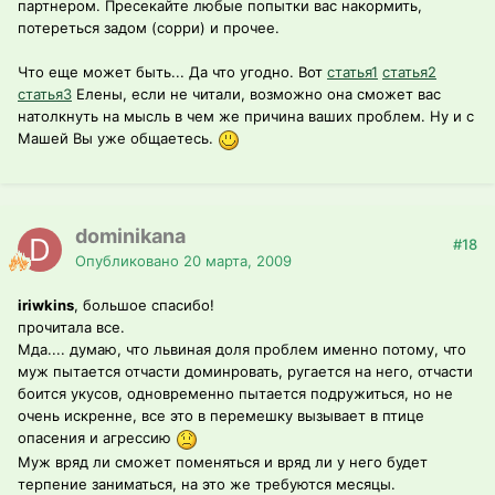
партнером. Пресекайте любые попытки вас накормить,
потереться задом (сорри) и прочее.
Что еще может быть... Да что угодно. Вот
статья1
статья2
статья3
Елены, если не читали, возможно она сможет вас
натолкнуть на мысль в чем же причина ваших проблем. Ну и с
Машей Вы уже общаетесь.
dominikana
#18
Опубликовано
20 марта, 2009
iriwkins
, большое спасибо!
прочитала все.
Мда.... думаю, что львиная доля проблем именно потому, что
муж пытается отчасти доминровать, ругается на него, отчасти
боится укусов, одновременно пытается подружиться, но не
очень искренне, все это в перемешку вызывает в птице
опасения и агрессию
Муж вряд ли сможет поменяться и вряд ли у него будет
терпение заниматься, на это же требуются месяцы.