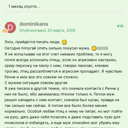
1 месяц спустя...
dominikana
#16
Опубликовано
20 марта, 2009
Эххх, прийдется писать сюда.
Сегодня попугай опять сильно покусал мужа.
((((((((
Я не испытываю на этот счет никаких проблем, тк я могу
почти всегда успокоить птицу, если он агресивно настроен,
сразу перхожу на ласку с ним, говорю ласково, клювик
трогаю, птиц рассалбляется и агрессия пропадает. Я чувствую
Риччи и мне все это совсем не сложно.
С мужем ситуация совсем другая.
Я уже писала в другой темке, что сначала контакта с Риччи у
них не было, ибо занималась птеном только я. Потом муж
решил наладить с ним контакт, сначала был кусан, правда не
так сильно как сейчас. А потом все было более менее
нормально. Особой любви птиц к нему не питал, но мог пойти
на руку, дать даже себя почесать и даже подставить пузо для
почесонов и побалдеть, а еще муж спокойно мог убрать ему