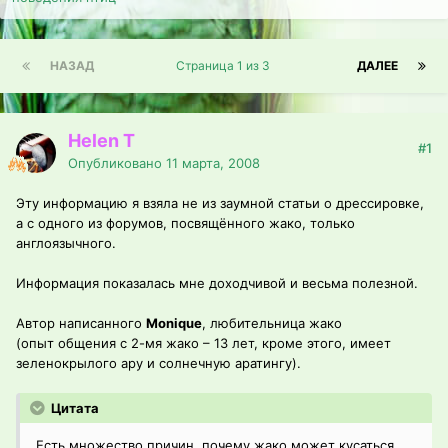
НАЗАД
Страница 1 из 3
ДАЛЕЕ
Helen T
#1
Опубликовано
11 марта, 2008
Эту информацию я взяла не из заумной статьи о дрессировке,
а с одного из форумов, посвящённого жако, только
англоязычного.
Информация показалась мне доходчивой и весьма полезной.
Автор написанного
Monique
, любительница жако
(опыт общения с 2-мя жако – 13 лет, кроме этого, имеет
зеленокрылого ару и солнечную аратингу).
Цитата
Есть множество причин, почему жако может кусаться.