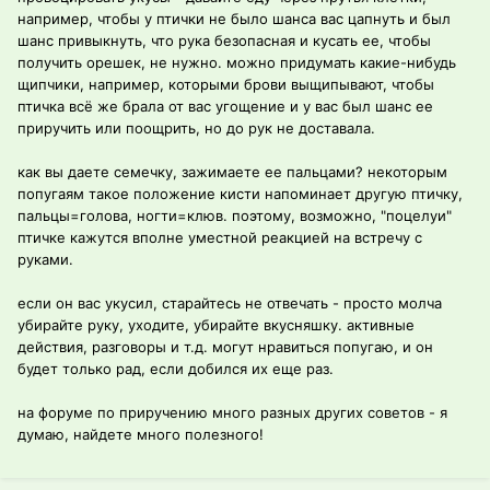
например, чтобы у птички не было шанса вас цапнуть и был
шанс привыкнуть, что рука безопасная и кусать ее, чтобы
получить орешек, не нужно. можно придумать какие-нибудь
щипчики, например, которыми брови выщипывают, чтобы
птичка всё же брала от вас угощение и у вас был шанс ее
приручить или поощрить, но до рук не доставала.
как вы даете семечку, зажимаете ее пальцами? некоторым
попугаям такое положение кисти напоминает другую птичку,
пальцы=голова, ногти=клюв. поэтому, возможно, "поцелуи"
птичке кажутся вполне уместной реакцией на встречу с
руками.
если он вас укусил, старайтесь не отвечать - просто молча
убирайте руку, уходите, убирайте вкусняшку. активные
действия, разговоры и т.д. могут нравиться попугаю, и он
будет только рад, если добился их еще раз.
на форуме по приручению много разных других советов - я
думаю, найдете много полезного!