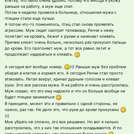
клетку, что было очень удобно, потому что иногда я ухожу
раньше на работу, а муж еще спит.
Потом я неделю провела в больнице, отношения мужа с
птицем стали еще лучше.
А потом что-то поменялось, птиц стал снова проявлять
агрессию. Муж сидит смотрит телевизор, Риччи к нему
полетает на кровать, бежит к рукам и начинает клевать.
Причем клюет очень больно, несколько раз прокусил пальцы
до крови. Его прогоняет муж, а тот все равно летит и
продолжает надираться и клевать.
А сегодня вот вообще номер.
((( Раньше муж без проблем
убирал в клетке и кормил его. А сегодня Риччи стал просто
атаковать. Летал вокруг, кричал дурным голосом и клевал
руки. Это все рассказ мужа. Я на работе и очень расстроилась.
Муж сказал, что это ему надоело и что он больше вообще не
будет птицем заниматься
В принципе, может это и правильно с одной стороны, не
нужно, раз так. Не дело это, что руки до крови прокусаны
(((
Мне убрать не сложно, это все решаемо. Но вот я сильно
расстроилась, что у них так отношения складываются. И по
ходу никакой надежды, что отношения будут лучше