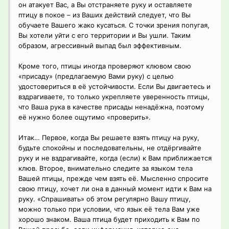
он атакует Вас, а Вы отстраняете руку и оставляете
птицу в покое – из Ваших действий следует, что Вы
обучаете Вашего жако кусаться. С точки зрения попугая,
Вы хотели уйти с его территории и Вы ушли. Таким
образом, агрессивный выпад был эффективным.
Кроме того, птицы иногда проверяют клювом свою
«присаду» (предлагаемую Вами руку) с целью
удостовериться в её устойчивости. Если Вы двигаетесь и
вздрагиваете, то только укрепляете уверенность птицы,
что Ваша рука в качестве присады ненадёжна, поэтому
её нужно более ощутимо «проверить».
Итак… Первое, когда Вы решаете взять птицу на руку,
будьте спокойны и последовательны, не отдёргивайте
руку и не вздрагивайте, когда (если) к Вам приближается
клюв. Второе, внимательно следите за языком тела
Вашей птицы, прежде чем взять её. Мысленно спросите
свою птицу, хочет ли она в данный момент идти к Вам на
руку. «Спрашивать» об этом регулярно Вашу птицу,
можно только при условии, что язык её тела Вам уже
хорошо знаком. Ваша птица будет приходить к Вам по