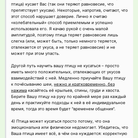
птица) кусает Вас (так они теряют равновесие, что
препятствует укусам). Некоторые, напротив, считают, что
этот способ нарушает доверие. Лично я считаю
«колебательный» способ приемлемым и успешно
использовала его. Я качаю рукой с очень малой
амплитудой, поэтому птица теряет равновесие лишь
слегка (или, может быть, только немного теряется,
отвлекается от укуса, а не теряет равновесие) и не
может при этом упасть.
Другой путь научить вашу птицу не кусаться – просто
иметь много положительных, отвлекающих от укусов
взаимодействий с ней. Медленно приучайте Вашу птицу
к почёсыванию шеи,
нежно и кратковременно, без
нажима
касайтесь её крыльев, спины, груди и хвоста.
Берите Вашу птицу на руку по крайней мере раз каждый
день и практикуйте подходы к ней в её индивидуальное
время, тогда это время будет "временем общения".
4) Птица может кусаться просто потому, что она
эмоциональна или физически недомогает. Убедитесь, что
Ваша птица имеет всё, в чём она нуждается: корректную