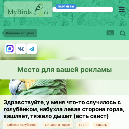
ПАРТНЕРЫ
Лечение голубей
Место для вашей рекламы
Здравствуйте, у меня что-то случилось с
голубёнком, набухла левая сторона горла,
кашляет, тяжело дышит (есть свист)
заболел голубёнок
шишка на горле
хрип
кашель