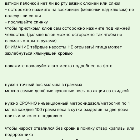
ватной палочкой нет ли во рту вязких слюней или слизи
- осторожно нажмите на восковицы (мешочки над клювом) не
полезут ли сопли
- послушайте спинку
чтобы приоткрыл клюв сам осторожно нажмите под нижней
челюстью (дальше клюв можно осторожно так чтобы не
сломать открыть руками)
ВНИМАНИЕ твёрдые наросты НЕ отрывать! птица может
захлебнуться хлынувшей кровью
покажите пожалуйста это место подробнее на фото
нужен точный вес малыша в граммах
можно самые дешёвые кухонные весы по акции со скидкой
нужно СРОЧНО инъекционный метронидазол/метрогил по 1
мл на каждые 100 грамм веса в сутки разделив на две дозы
поить или колоть подкожно
чтобы нарост отвалился без крови в поилку отвар крапивы или
подорожника