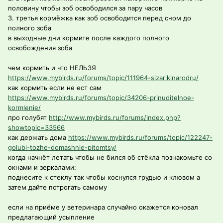
половину чтобы зоб освободился за пару часов
3. третья кормёжка как зоб освободится перед сном до
полного зоба
в выходные дни кормите после каждого полного
освобождения зоба
чем кормить и что НЕЛЬЗЯ
https://www.mybirds.ru/forums/topic/111964-sizarikinarodru/
как кормить если не ест сам
https://www.mybirds.ru/forums/topic/34206-prinuditelnoe-
kormlenie/
про голубят
http://www.mybirds.ru/forums/index.php?
showtopic=33566
как держать дома
https://www.mybirds.ru/forums/topic/122247-
golubi-tozhe-domashnie-pitomtsy/
когда начнёт летать чтобы не бился об стёкла познакомьте со
окнами и зеркалами:
поднесите к стеклу так чтобы коснулся грудью и клювом а
затем дайте потрогать самому
если на приёме у ветеринара случайно окажется коновал
предлагающий усыпление