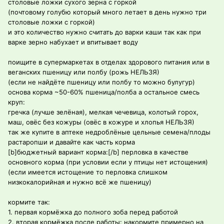
столовые ложки сухого зерна с горкой
(почтовому голубю который много летает в день нужно три
столовые ложки с горкой)
и это количество нужно считать до варки каши так как при
варке зерно набухает и впитывает воду
поищите в супермаркетах в отделах здорового питания или в
веганских пшеницу или полбу (рожь НЕЛЬЗЯ)
(если не найдёте пшеницу или полбу то можно булугур)
основа корма ~50-60% пшеница/полба а остальное смесь
круп:
гречка (лучше зелёная), мелкая чечевица, колотый горох,
маш, овёс без кожуры (овёс в кожуре и хлопья НЕЛЬЗЯ)
так же купите в аптеке недроблёные цельные семена/плоды
растаропши и давайте как часть корма
[b]бюджетный вариант корма:[/b] перловка в качестве
основного корма (при условии если у птицы нет истощения)
(если имеется истощение то перловка слишком
низкокалорийная и нужно всё же пшеницу)
кормите так:
1. первая кормёжка до полного зоба перед работой
2. вторая кормёжка после работы: накормите примерно на