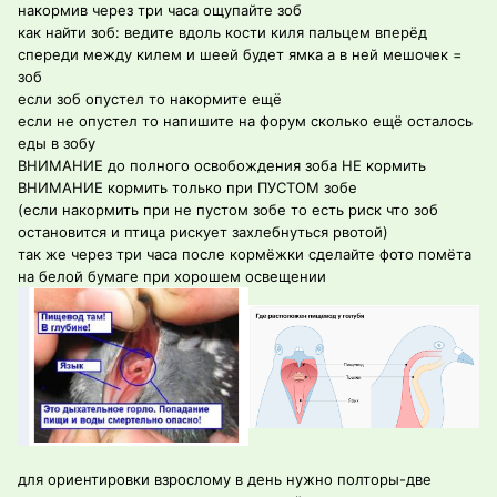
накормив через три часа ощупайте зоб
как найти зоб: ведите вдоль кости киля пальцем вперёд
спереди между килем и шеей будет ямка а в ней мешочек =
зоб
если зоб опустел то накормите ещё
если не опустел то напишите на форум сколько ещё осталось
еды в зобу
ВНИМАНИЕ до полного освобождения зоба НЕ кормить
ВНИМАНИЕ кормить только при ПУСТОМ зобе
(если накормить при не пустом зобе то есть риск что зоб
остановится и птица рискует захлебнуться рвотой)
так же через три часа после кормёжки сделайте фото помёта
на белой бумаге при хорошем освещении
для ориентировки взрослому в день нужно полторы-две