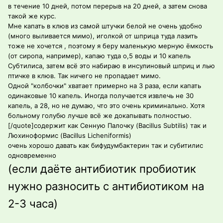
в течение 10 дней, потом перерыв на 20 дней, а затем снова
такой же курс.
Мне капать в клюв из самой штучки белой не очень удобно
(много выливается мимо), иголкой от шприца туда лазить
тоже не хочется , поэтому я беру маленькую мерную ёмкость
(от сиропа, например), капаю туда о,5 воды и 10 капель
Субтилиса, затем всё это набираю в инсулиновый шприц и лью
птичке в клюв. Так ничего не пропадает мимо.
Одной "колбочки" хватает примерно на 3 раза, если капать
одинаковые 10 капель. Иногда получается извлечь не 30
капель, а 28, но не думаю, что это очень криминально. Хотя
больному голубю лучше всё же докапывать полностью.
[/quote]содержит как Сенную Палочку (Bacillus Subtilis) так и
Люхиноформис (Bacillus Licheniformis)
очень хорошо давать как бифудумбактерин так и субитилис
одновременно
(если даёте антибиотик пробиотик
нужно разносить с антибиотиком на
2-3 часа)