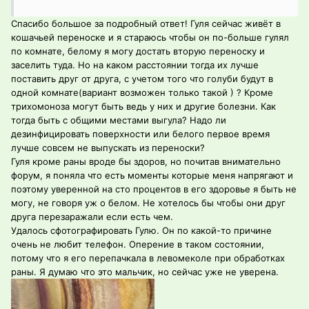
Спасибо большое за подробный ответ! Гуля сейчас живёт в
кошачьей переноске и я стараюсь чтобы он по-больше гулял
по комнате, белому я могу достать вторую переноску и
заселить туда. Но на каком расстоянии тогда их лучше
поставить друг от друга, с учетом того что голуби будут в
одной комнате(вариант возможен только такой ) ? Кроме
трихомоноза могут быть ведь у них и другие болезни. Как
тогда быть с общими местами выгула? Надо ли
дезинфицировать поверхности или белого первое время
лучше совсем не выпускать из переноски?
Гуля кроме раны вроде бы здоров, но почитав внимательно
форум, я поняла что есть моменты которые меня напрягают и
поэтому уверенной на сто процентов в его здоровье я быть не
могу, не говоря уж о белом. Не хотелось бы чтобы они друг
друга перезаражали если есть чем.
Удалось сфотографировать Гулю. Он по какой-то причине
очень не любит телефон. Оперение в таком состоянии,
потому что я его перепачкала в левомеколе при обработках
раны. Я думаю что это мальчик, но сейчас уже не уверена.