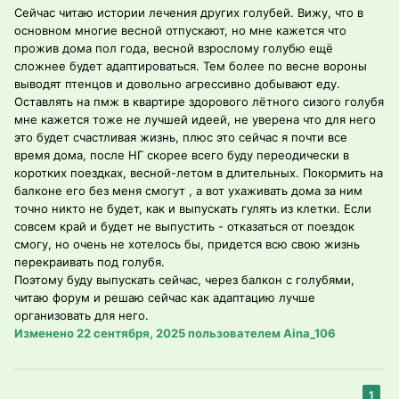
Сейчас читаю истории лечения других голубей. Вижу, что в
основном многие весной отпускают, но мне кажется что
прожив дома пол года, весной взрослому голубю ещё
сложнее будет адаптироваться. Тем более по весне вороны
выводят птенцов и довольно агрессивно добывают еду.
Оставлять на пмж в квартире здорового лётного сизого голубя
мне кажется тоже не лучшей идеей, не уверена что для него
это будет счастливая жизнь, плюс это сейчас я почти все
время дома, после НГ скорее всего буду переодически в
коротких поездках, весной-летом в длительных. Покормить на
балконе его без меня смогут , а вот ухаживать дома за ним
точно никто не будет, как и выпускать гулять из клетки. Если
совсем край и будет не выпустить - отказаться от поездок
смогу, но очень не хотелось бы, придется всю свою жизнь
перекраивать под голубя.
Поэтому буду выпускать сейчас, через балкон с голубями,
читаю форум и решаю сейчас как адаптацию лучше
организовать для него.
Изменено
22 сентября, 2025
пользователем Aina_106
1