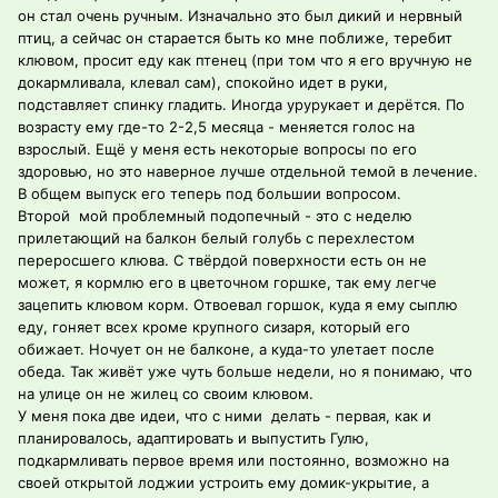
он стал очень ручным. Изначально это был дикий и нервный
птиц, а сейчас он старается быть ко мне поближе, теребит
клювом, просит еду как птенец (при том что я его вручную не
докармливала, клевал сам), спокойно идет в руки,
подставляет спинку гладить. Иногда урурукает и дерётся. По
возрасту ему где-то 2-2,5 месяца - меняется голос на
взрослый. Ещё у меня есть некоторые вопросы по его
здоровью, но это наверное лучше отдельной темой в лечение.
В общем выпуск его теперь под большии вопросом.
Второй мой проблемный подопечный - это с неделю
прилетающий на балкон белый голубь с перехлестом
переросшего клюва. С твёрдой поверхности есть он не
может, я кормлю его в цветочном горшке, так ему легче
зацепить клювом корм. Отвоевал горшок, куда я ему сыплю
еду, гоняет всех кроме крупного сизаря, который его
обижает. Ночует он не балконе, а куда-то улетает после
обеда. Так живёт уже чуть больше недели, но я понимаю, что
на улице он не жилец со своим клювом.
У меня пока две идеи, что с ними делать - первая, как и
планировалось, адаптировать и выпустить Гулю,
подкармливать первое время или постоянно, возможно на
своей открытой лоджии устроить ему домик-укрытие, а