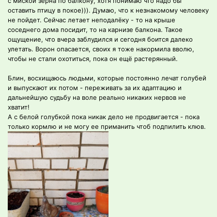
с миской зерна по балкону, хотя понимаю что надо бы
оставить птицу в покое))). Думаю, что к незнакомому человеку
не пойдет. Сейчас летает неподалёку - то на крыше
соседнего дома посидит, то на карнизе балкона. Такое
ощущение, что вчера заблудился и сегодня боится далеко
улетать. Ворон опасается, своих я тоже накормила вволю,
чтобы не стали охотиться, пока он ещё растерянный.
Блин, восхищаюсь людьми, которые постоянно лечат голубей
и выпускают их потом - переживать за их адаптацию и
дальнейшую судьбу на воле реально никаких нервов не
хватит!
А с белой голубкой пока никак дело не продвигается - пока
только кормлю и не могу ее приманить чтоб подпилить клюв.