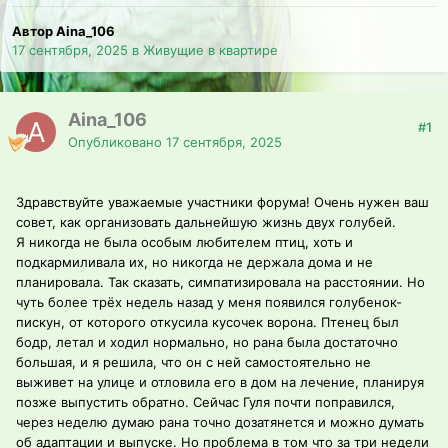
Автор Aina_106
17 сентября, 2025
в
Живущие в квартире
Aina_106
#1
Опубликовано
17 сентября, 2025
Здравствуйте уважаемые участники форума! Очень нужен ваш
совет, как организовать дальнейшую жизнь двух голубей.
Я никогда не была особым любителем птиц, хоть и
подкармиливала их, но никогда не держала дома и не
планировала. Так сказать, симпатизировала на расстоянии. Но
чуть более трёх недель назад у меня появился голубенок-
пискун, от которого откусила кусочек ворона. Птенец был
бодр, летал и ходил нормально, но рана была достаточно
большая, и я решила, что он с ней самостоятельно не
выживет на улице и отловила его в дом на лечение, планируя
позже выпустить обратно. Сейчас Гуля почти поправился,
через неделю думаю рана точно дозатянется и можно думать
об адаптации и выпуске. Но проблема в том что за три недели