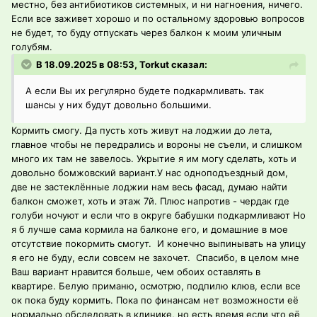
местно, без антибиотиков системных, и ни нагноения, ничего.
Если все заживет хорошо и по остальному здоровью вопросов
не будет, то буду отпускать через балкон к моим уличным
голубям.
В 18.09.2025 в 08:53, Torkut сказал:
А если Вы их регулярно будете подкармливать. так
шансы у них будут довольно большими.
Кормить смогу. Да пусть хоть живут на лоджии до лета,
главное чтобы не передрались и вороны не съели, и слишком
много их там не завелось. Укрытие я им могу сделать, хоть и
довольно бомжовский вариант.У нас одноподъездный дом,
две не застеклённые лоджии нам весь фасад, думаю найти
балкон сможет, хоть и этаж 7й. Плюс напротив - чердак где
голуби ночуют и если что в округе бабушки подкармливают Но
я б лучше сама кормила на балконе его, и домашние в мое
отсутствие покормить смогут. И конечно выпинывать на улицу
я его не буду, если совсем не захочет. Спасибо, в целом мне
Ваш вариант нравится больше, чем обоих оставлять в
квартире. Белую приманю, осмотрю, подпилю клюв, если все
ок пока буду кормить. Пока по финансам нет возможности её
нормально обследовать в клинике, но есть время если что её