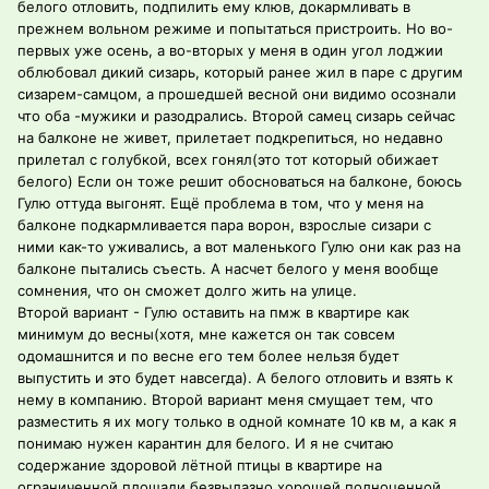
белого отловить, подпилить ему клюв, докармливать в
прежнем вольном режиме и попытаться пристроить. Но во-
первых уже осень, а во-вторых у меня в один угол лоджии
облюбовал дикий сизарь, который ранее жил в паре с другим
сизарем-самцом, а прошедшей весной они видимо осознали
что оба -мужики и разодрались. Второй самец сизарь сейчас
на балконе не живет, прилетает подкрепиться, но недавно
прилетал с голубкой, всех гонял(это тот который обижает
белого) Если он тоже решит обосноваться на балконе, боюсь
Гулю оттуда выгонят. Ещё проблема в том, что у меня на
балконе подкармливается пара ворон, взрослые сизари с
ними как-то уживались, а вот маленького Гулю они как раз на
балконе пытались съесть. А насчет белого у меня вообще
сомнения, что он сможет долго жить на улице.
Второй вариант - Гулю оставить на пмж в квартире как
минимум до весны(хотя, мне кажется он так совсем
одомашнится и по весне его тем более нельзя будет
выпустить и это будет навсегда). А белого отловить и взять к
нему в компанию. Второй вариант меня смущает тем, что
разместить я их могу только в одной комнате 10 кв м, а как я
понимаю нужен карантин для белого. И я не считаю
содержание здоровой лётной птицы в квартире на
ограниченной площади безвылазно хорошей полноценной