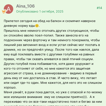
Aina_106
#14
Опубликовано
1 октября, 2025
Прилетел сегодня на обед на балкон и схомячил наверное
дневную норму еды
.
🙂
Пришлось мне немного отогнать других столующихся, чтобы
он спокойно вволю поел-попил. Также занесла его на
подоконник через форточку и там немного покормила, чтобы
лишний раз запомнил вход и если устал сейчас мог поспать в
домике, но он предпочёл улицу. После того как наелся, дала
ему ещё поклевать вместе с другими голубями на равных
правах, чтобы так сказать вливался в свой птичий социум.
Других голубей пока побаивается, хотя даже урурукает и
кого-то отгоняет от себя, но мне кажется это защитная
агрессия от страха, а не доминирование - видимо в первый
день ему от них досталось в стае. И часто вижу, что летает
или сидит где-то один. Мне кажется, для него это не слишком
хорошо.
Меня узнаёт, в руки пока дается, но уже с опаской и по-моему
мое излишнее внимание ему не слишком приятно))). А я
переживаю что он все-таки недостаточно поел и бегаю за ним