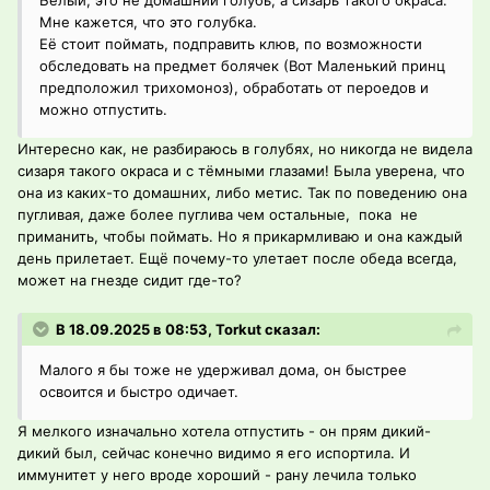
Белый, это не домашний голубь, а сизарь такого окраса.
Мне кажется, что это голубка.
Её стоит поймать, подправить клюв, по возможности
обследовать на предмет болячек (Вот Маленький принц
предположил трихомоноз), обработать от пероедов и
можно отпустить.
Интересно как, не разбираюсь в голубях, но никогда не видела
сизаря такого окраса и с тёмными глазами! Была уверена, что
она из каких-то домашних, либо метис. Так по поведению она
пугливая, даже более пуглива чем остальные, пока не
приманить, чтобы поймать. Но я прикармливаю и она каждый
день прилетает. Ещё почему-то улетает после обеда всегда,
может на гнезде сидит где-то?
В 18.09.2025 в 08:53, Torkut сказал:
Малого я бы тоже не удерживал дома, он быстрее
освоится и быстро одичает.
Я мелкого изначально хотела отпустить - он прям дикий-
дикий был, сейчас конечно видимо я его испортила. И
иммунитет у него вроде хороший - рану лечила только