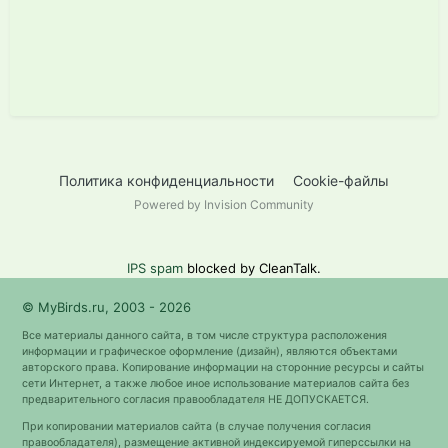
Политика конфиденциальности
Cookie-файлы
Powered by Invision Community
IPS spam
blocked by CleanTalk.
© MyBirds.ru, 2003 - 2026
Все материалы данного сайта, в том числе структура расположения
информации и графическое оформление (дизайн), являются объектами
авторского права. Копирование информации на сторонние ресурсы и сайты
сети Интернет, а также любое иное использование материалов сайта без
предварительного согласия правообладателя НЕ ДОПУСКАЕТСЯ.
При копировании материалов сайта (в случае получения согласия
правообладателя), размещение активной индексируемой гиперссылки на