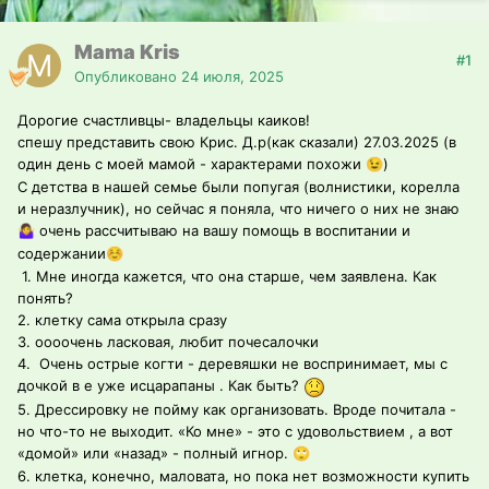
Mama Kris
#1
Опубликовано
24 июля, 2025
Дорогие счастливцы- владельцы каиков!
спешу представить свою Крис. Д.р(как сказали) 27.03.2025 (в
один день с моей мамой - характерами похожи
)
😉
С детства в нашей семье были попугая (волнистики, корелла
и неразлучник), но сейчас я поняла, что ничего о них не знаю
очень рассчитываю на вашу помощь в воспитании и
🤷‍♀️
содержании
☺️
1. Мне иногда кажется, что она старше, чем заявлена. Как
понять?
2. клетку сама открыла сразу
3. оооочень ласковая, любит почесалочки
4. Очень острые когти - деревяшки не воспринимает, мы с
дочкой в е уже исцарапаны . Как быть?
5. Дрессировку не пойму как организовать. Вроде почитала -
но что-то не выходит. «Ко мне» - это с удовольствием , а вот
«домой» или «назад» - полный игнор.
🙄
6. клетка, конечно, маловата, но пока нет возможности купить